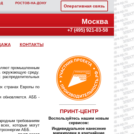
ОД
РОСТОВ‑НА‑ДОНУ
Оперативная связь
Москва
+7 (495) 921-03-58
ДАЖА
КОНТАКТЫ
зволяют промышленным
на окружающую среду.
х распределительных
их странах Европы по
и обновляется. АББ -
ПРИНТ-ЦЕНТР
Воспользуйтесь нашим новым
народным требованиям
сервисом:
всех, которые могут
Индивидуальное нанесение
ктроэнергии AББ.
маркировки в кратчайшие