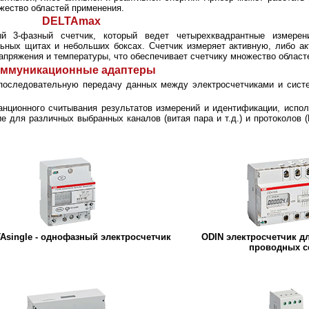
жество областей применения.
DELTAmax
й 3-фазный счетчик, который ведет четырехквадрантные измерени
ьных щитах и небольших боксах. Счетчик измеряет активную, либо а
апряжения и температуры, что обеспечивает счетчику множество област
ммуникационные адаптеры
 последовательную передачу данных между электросчетчиками и систе
нционного считывания результатов измерений и идентификации, испол
 для различных выбранных каналов (витая пара и т.д.) и протоколов (L
Asingle - однофазный электросчетчик
ODIN электросчетчик д
проводных с