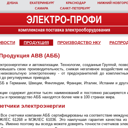
ДУБНА
ЕКАТЕРИНБУРГ
КРАСНОДАР
НИЖНИЙ НОВГОР
САМАРА
САНКТ‑ПЕТЕРБУРГ
ОВОСТИ
ПРОДУКЦИЯ
ПРОИЗВОДСТВО НКУ
РАСПРО
Продукция ABB (АББ)
ектроэнергетики и автоматизации. Технологии, созданные Группой, по
повышать свою производительность, снижая негативное воздействие 
низковольтную электротехнику - от предохранителей до комплектны
й до регулируемых приводов.
ББ в Германии, Швеции, Финляндии, Франции, Италии, Испании и друг
кции содержит десятки тысяч наименований и постоянно расширяется 
сы и производство АББ находятся более чем в 100 странах мира.
четчики электроэнергии
Все счетчики компании АББ сертифицированы на соответствие между
К/IEC 61268 и МЭК/IEC 61036. Это наилучшая гарантия качества из 
ть. Именно поэтому вы всегда можете доверять точности счетчиков эле