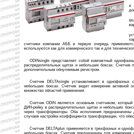
и 
до
бл
ва
ус
ха
счетчики компании АББ в первую очередь применяются
используются как для коммерческого так и для техническог
ODINsingle представляет собой компактный однофазны
распределительных щитах и небольших боксах. Счетчик п
дополнительным обнуляемым регистром.
Счетчик DELTAsingle устанавливают в однофазных 
небольших боксах. Счетчик ведет измерение активной э
множество областей применения.
Счетчик ODIN является основным счетчиком, который
ДИН-рейку в распределительных щитах и небольших бокса
через трансформаторы. Оба исполнения предназначены 
случаев настройки коэффициента трансформации, что обес
Счетчик DELTAplus применяется в трехфазных и однофа
небольших боксах. Счетчик предназначен для измерения а