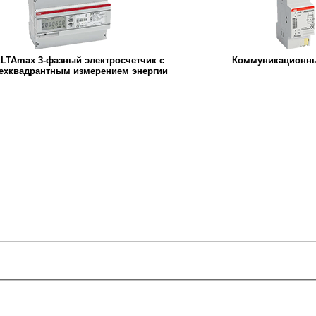
LTAmax 3-фазный электросчетчик с
Коммуникационны
ехквадрантным измерением энергии