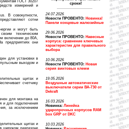
окументам ГОСТ 30207
сроки!
редств измерений и
24.07.2026
us. В совокупности,
Новости ПРОВЕНТО:
Новинка!
представляют сотни
Панели концевые жалюзийные
нергии и могут быть
29.06.2026
своим техническим
Новости ПРОВЕНТО:
Навесные
ом включении до 80А,
корпуса: сравнение ключевых
На предприятиях они
характеристик для правильного
выбора
оден для установки в
10.06.2026
импульсным выходом и
Новости ПРОВЕНТО:
Новая
серия винтовых клемм
19.05.2026
делительных щитах и
Воздушные автоматические
еспечивает счетчику
выключатели серии ВА-730 от
Dekraft
ачен для монтажа на
16.03.2026
ия и для подключения
Новинка:
Линейка
ния, за исключением
ударопрочных корпусов RAM
box GRP от DKC
еделительных щитах и
10.03.2026
 в широком диапазоне
Новинка:
Расширение