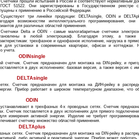
Счетчики прошли испытания в России и соответствуют нормативным д
ГОСТ 51522. Они зарегистрированы в Государственном реестре с
пущены к применению в Российской Федерации.
Существуют три линейки продукции: DELTAsingle, ODIN и DELTApl
агодаря возможностям интеллектуального программирования, они 
риантов для различных областей применения.
Счетчики Delta и ODIN - самые малогабаритные счетчики электроэ
тановлены в любой электрошкаф. Благодаря этому, а также 
рактеристикам: трехфазное и однофазное исполнение, нагрузка в прям
 для установки в современных квартирах, офисах и коттеджах. 
о учета.
ODINsingle
й счетчик. Счетчик предназначен для монтажа на DIN-рейку, и приг
оставляется в двух исполнениях: базовая версия, а также версия с 
DELTAsingle
сетях. Счетчик предназначен для монтажа на ДИН-рейку в распре
нергии. Прибор работает в широком температурном диапазоне, что об
ODIN
 устанавливают в трехфазных 4-х проводных сетях. Счетчик предназн
х. Счетчик поставляется в двух исполнениях для прямого подключен
для измерения активной энергии. Изделие не требует программирова
печивает счетчику множество областей применения.
DELTAplus
зных сетях. Счетчик предназначен для монтажа на DIN-рейку в распр
ктивной, либо активной и реактивной энергии. Прибор может работать