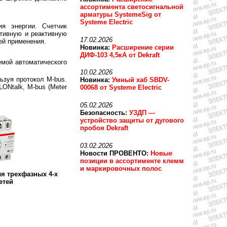
ассортимента светосигнальной
арматуры SystemeSig от
Systeme Electric
я энергии. Счетчик
ктивную и реактивную
17.02.2026
ей применения.
Новинка:
Расширение серии
ДИФ-103 4,5кА от Dekraft
мой автоматического
10.02.2026
ьзуя протокол M-bus.
Новинка:
Умный хаб SBDV-
ONtalk, M-bus (Meter
00068 от Systeme Electric
05.02.2026
Безопасность:
УЗДП —
устройство защиты от дугового
пробоя Dekraft
03.02.2026
Новости ПРОВЕНТО:
Новые
позиции в ассортименте клемм
и маркировочных полос
ля трехфазных 4-х
етей