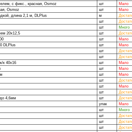
телем, с фикс., красная, Osmoz
шт
Мало
ная, Osmoz
шт
Мало
дкой, длина 2,1 м, DLPlus
м
Достат
шт
Достат
шт
Много
лем 20х12,5
шт
Достат
00
шт
Мало
20 DLPlus
шт
Мало
шт
Достат
шт
Достат
к/к 40х16
шт
Мало
м
шт
Мало
мм
шт
Мало
шт
Достат
шт
Мало
шт
Достат
 до 4,6мм
шт
Достат
упак
Мало
шт
Много
шт
Достат
шт
Достат
шт
Достат