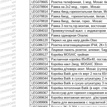
LEG078665
Розетка телефонная, 1 мод. Mosaic б
LEG078804
Рамка на 2х2 мод., гориз., Mosaic
LEG078814
Рамка 4мод.горизонтальная белая, M
LEG078816
Рамка 6мод., горизонтальная, белая,
LEG078818
Рамка 8мод., белая, гориз., Mosaic
LEG082488
Рамка 3 поста,гор.монтаж, восточная
LEG084010
Промежуточный выкл. с индикатором 
LEG085000
Рамка одинарная Опалис
LEG086120
Перекл.на два напр.двойн.Oteo
LEG086727
Розетка влагозащищенная IP44, 2К+З
LEG087745
Лицевая панель розетки, алюмат, Sag
LEG089127
Коробка MOSAIC тройная
LEG089271
Распаечная коробка 85х85х40, постав
LEG089314
Коробка накл 2мод. MOSAIC 30mm
LEG089325
Коробка д/поверх.монт. Mosaic (суппо
LEG089342
Коробка Batik для г/к верт 2 поста 65/
LEG089344
Коробка Batik в сухую штукатурку 2 п
LEG089345
Коробка Batik в сухую штукатурку 3 п
LEG089346
Коробка потолочная Batik (в кирп. сте
LEG089367
Аксессуар для горизонт.соединения к
LEG089634
Коробка монтажная металл. д/встраи
LEG089906
Лампа для механизмов с подсветкой 