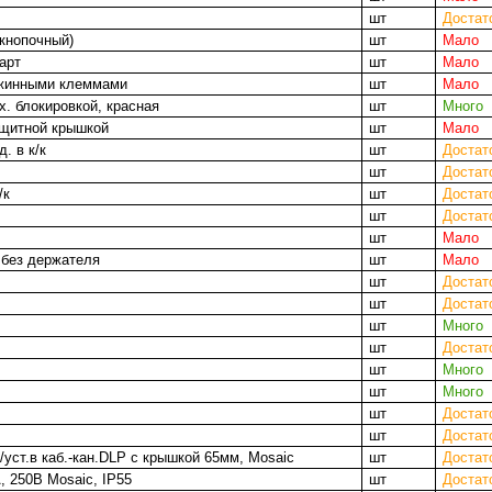
шт
Достат
кнопочный)
шт
Мало
арт
шт
Мало
ужинными клеммами
шт
Мало
х. блокировкой, красная
шт
Много
ащитной крышкой
шт
Мало
. в к/к
шт
Достат
шт
Достат
/к
шт
Достат
шт
Достат
шт
Мало
 без держателя
шт
Мало
шт
Достат
шт
Достат
шт
Много
шт
Достат
шт
Много
шт
Много
шт
Достат
шт
Достат
/уст.в каб.-кан.DLP с крышкой 65мм, Mosaic
шт
Достат
, 250В Mosaic, IP55
шт
Достат