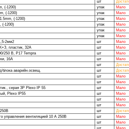
шт
Достат
, (-1200)
упак
Мало
m, (-1200)
упак
Мало
1.5mm, (-1200)
упак
Мало
 (-1200)
упак
Мало
упак
Мало
упак
Мало
1,5-2мм2
шт
Мало
К+З, пластик, 32А
шт
Мало
00/250 В, Р17 Tempra
шт
Мало
ки, 16А
шт
Мало
шт
Достат
/блока аварийн.освещ.
шт
Достат
шт
Мало
шт
Мало
ик., серая 3Р Plexo IP 55
шт
Мало
ый, Plexo IP55
шт
Мало
шт
Мало
шт
Мало
-250В
шт
Достат
о управления вентиляцией 10 А 250В
шт
Мало
шт
Мало
шт
Мало