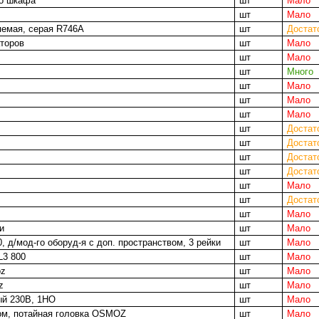
го шкафа
шт
Мало
шт
Мало
яемая, серая R746A
шт
Достат
торов
шт
Мало
шт
Мало
шт
Много
шт
Мало
шт
Мало
шт
Мало
шт
Достат
P
шт
Достат
шт
Достат
шт
Достат
шт
Мало
шт
Достат
шт
Мало
и
шт
Мало
 д/мод-го оборуд-я с доп. пространством, 3 рейки
шт
Мало
L3 800
шт
Мало
oz
шт
Мало
z
шт
Мало
ый 230В, 1НО
шт
Мало
ом, потайная головка OSMOZ
шт
Мало