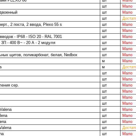
ками PLEXO 66
шт
Мало
шт
Мало
сдвоенный
шт
Мало
шт
Достат
ерт., 2 поста, 2 ввода, Plexo 55 s
шт
Мало
шт
Мало
водов - IP68 - ISO 20 - RAL 7001
шт
Мало
П - 400 В~ - 20 А - 2 модуля
шт
Мало
шт
Мало
ных щитов, поликарбонат, белая, Nedbox
шт
Мало
м
Мало
s
м
Достат
шт
Мало
шт
Мало
ления сер.
шт
Мало
шт
Мало
шт
Мало
шт
Мало
Valena
шт
Мало
lena
шт
Мало
lena
шт
Мало
Valena
шт
Достат
na
шт
Мало