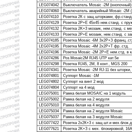
LEG074042
Выключатель Mosaic -2М (кнопочный)
LEG074060
Выключатель аварийный Mosaic -2М (
LEG074110
Розетка 2К с защ.шторками, фр.станд
LEG074129
Розетка 2P+E 45х45 нем.станд. с пр
LEG074132
Розетка 2K+3 мозаик, нем.станд. c ме
LEG074133
Розетка 2P+E мозаик, нем.станд. c з
LEG074185
Розетка Mosaic -6М 3х2P+З франц..стд
LEG074195
Розетка Mosaic -4М 2х2P+Т фр..стд.
LEG074196
Розетка Mosaic -2М 2P+E нем.стд. в к
LEG074286
Роз.Mosaic2М RJ45 UTP кат.5e
LEG074298
Розетка RJ45, 2М, 8 конт., MGS 200
LEG074341
Розетка Mosaic -2М RJ-11 без шторки,
LEG074801
Суппорт Mosaic -1М
LEG074802
Суппорт на винт 2 мод
LEG074804
Суппорт на 4 мод
LEG075001
Рамка белая MOSAIC на 1 модуль
LEG075002
Рамка белая на 2 модуля
LEG075010
Рамка белая на 4 модуля
LEG075034
Рамка белая на 2 модуля Mosaic
LEG075037
Рамка белая на 3 модуля Mosaic
LEG077422
Розетка 2х2К+3 с защ.шт.и мех.блок.д
LEG077621
Розетка 2K+З с мех. блокировкой, 16А