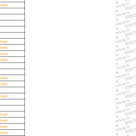
очно
очно
очно
очно
очно
очно
очно
очно
очно
очно
очно
очно