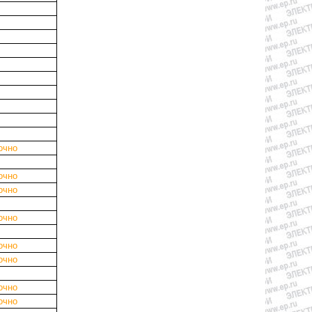
очно
очно
очно
очно
очно
очно
очно
очно