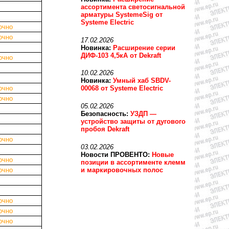
ассортимента светосигнальной
арматуры SystemeSig от
Systeme Electric
очно
очно
17.02.2026
Новинка:
Расширение серии
ДИФ-103 4,5кА от Dekraft
очно
10.02.2026
Новинка:
Умный хаб SBDV-
очно
00068 от Systeme Electric
очно
05.02.2026
Безопасность:
УЗДП —
устройство защиты от дугового
пробоя Dekraft
очно
03.02.2026
Новости ПРОВЕНТО:
Новые
очно
позиции в ассортименте клемм
и маркировочных полос
очно
очно
очно
очно