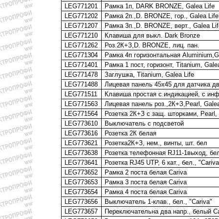
LEG771201
Рамка 1п, DARK BRONZE, Galea Life
LEG771202
Рамка 2п.,D. BRONZE, гор., Galea Life
LEG771207
Рамка 3п.,D. BRONZE, верт., Galea Lif
LEG771210
Клавиша для выкл. Dark Bronze
LEG771262
Роз.2К+З,D. BRONZE, лиц. пан.
LEG771304
Рамка 4п горизонтальная Aluminium,Ga
LEG771401
Рамка 1 пост, горизонт, Titanium, Galea
LEG771478
Заглушка, Titanium, Galea Life
LEG771488
Лицевая панель 45х45 для датчика дв
LEG771511
Клавиша простая с индикацией, с инф.
LEG771563
Лицевая панель роз.,2К+З,Рearl, Galea
LEG771564
Розетка 2К+З с защ. шторками, Рearl, 
LEG773610
Выключатель с подсветой
LEG773616
Розетка 2К белая
LEG773621
Розетка2К+З, нем., винты, шт. бел
LEG773638
Розетка телефонная RJ11-1выход, бел.
LEG773641
Розетка RJ45 UTP, 6 кат., бел., "Cariva
LEG773652
Рамка 2 поста белая Cariva
LEG773653
Рамка 3 поста белая Cariva
LEG773654
Рамка 4 поста белая Cariva
LEG773656
Выключатель 1-клав., бел., "Cariva"
LEG773657
Переключательна два напр., белый Ca