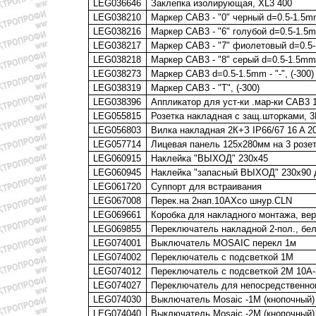
LEG036646
Заклепка изолирующая, XL3 400
LEG038210
Маркер CAB3 - "0" черный d=0.5-1.5mm
LEG038216
Маркер CAB3 - "6" голубой d=0.5-1.5m
LEG038217
Маркер CAB3 - "7" фиолетовый d=0.5-
LEG038218
Маркер CAB3 - "8" серый d=0.5-1.5mm,
LEG038273
Маркер CAB3 d=0.5-1.5mm - "-", (-300)
LEG038319
Маркер CAB3 - "T", (-300)
LEG038396
Аппликатор для уст-ки .мар-ки CAB3 
LEG055815
Розетка накладная с защ.шторками, 3
LEG056803
Вилка накладная 2К+З IP66/67 16 A 2
LEG057714
Лицевая панель 125х280мм на 3 розет
LEG060915
Наклейка "ВЫХОД" 230х45
LEG060945
Наклейка "запасный ВЫХОД" 230х90 д
LEG061720
Суппорт для встраивания
LEG067008
Перек.на 2нап.10АХсо шнур.CLN
LEG069661
Коробка для накладного монтажа, верт
LEG069855
Переключатель накладной 2-пол., бел
LEG074001
Выключатель MOSAIC перекл 1м
LEG074002
Переключатель с подсветкой 1М
LEG074012
Переключатель с подсветкой 2М 10А
LEG074027
Переключатель для непосредственног
LEG074030
Выключатель Mosaic -1М (кнопочный)
LEG074040
Выключатель Mosaic -2М (кнопочный)