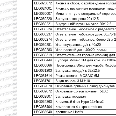
LEG023872
Кнопка в сборе, с грибовидным толка
LEG024001
Кнопка с пружинным возвратом, крас
LEG030007
Мини-плинтус с центральной перегоро
LEG030220
Заглушка торцевая 20х12,5
LEG030221
Внутренний/наружный угол 20х12,5
LEG030224
Ответвление Т-образное с разделите
LEG030237
Ответвление Т-образное д/к-к 50х75/1
LEG030274
Ответвление Т-образное, белое 32 x 
LEG030281
Угол внутр./внеш.д/к-к 40х20
LEG030283
Угол плоский д/к-к 40х20, белый
LEG030319
Ответвительная коробка (коричн) для 
LEG030444
Суппорт Mosaic 2M для крышки 110м
LEG030866
Перегородка 50мм для короба 75х50
LEG031203
Заглушка торц.д/к-к 32х12.5
LEG031614
Рамка компакт MOSAIC 6М
LEG031701
Выдв.панель 3 M Н10
LEG032070
Основание привинч.Colring,д/хомутов
LEG032072
Основание Colson привинч. (-100)
LEG032807
Заглушка торцевая
LEG034263
Клеммный блок Hypo 12х4мм2
LEG036404
Комплект из 4-х кронштейнов
LEG036640
Крепление Linafix