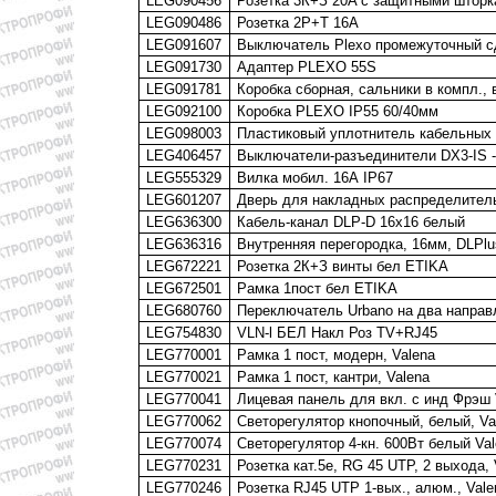
LEG090456
Розетка 3К+З 20A с защитными штор
LEG090486
Розетка 2Р+Т 16А
LEG091607
Выключатель Plexo промежуточный 
LEG091730
Адаптер PLEXO 55S
LEG091781
Коробка сборная, сальники в компл., в
LEG092100
Коробка PLEXO IP55 60/40мм
LEG098003
Пластиковый уплотнитель кабельных в
LEG406457
Выключатели-разъединители DX3-IS - 3
LEG555329
Вилка мобил. 16А IP67
LEG601207
Дверь для накладных распределитель
LEG636300
Кабель-канал DLP-D 16х16 белый
LEG636316
Внутренняя перегородка, 16мм, DLPlu
LEG672221
Розетка 2К+З винты бел ETIKA
LEG672501
Рамка 1пост бел ETIKA
LEG680760
Переключатель Urbano на два направ
LEG754830
VLN-l БЕЛ Накл Роз TV+RJ45
LEG770001
Рамка 1 пост, модерн, Valena
LEG770021
Рамка 1 пост, кантри, Valena
LEG770041
Лицевая панель для вкл. с инд Фрэш 
LEG770062
Светорегулятор кнопочный, белый, Va
LEG770074
Светорегулятор 4-кн. 600Вт белый Va
LEG770231
Розетка кат.5е, RG 45 UTP, 2 выхода, 
LEG770246
Розетка RJ45 UTP 1-вых., алюм., Vale