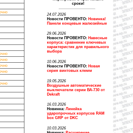
сроки!
очно
24.07.2026
Новости ПРОВЕНТО:
Новинка!
Панели концевые жалюзийные
29.06.2026
Новости ПРОВЕНТО:
Навесные
корпуса: сравнение ключевых
характеристик для правильного
выбора
очно
очно
10.06.2026
очно
Новости ПРОВЕНТО:
Новая
серия винтовых клемм
очно
19.05.2026
очно
Воздушные автоматические
выключатели серии ВА-730 от
Dekraft
16.03.2026
Новинка:
Линейка
ударопрочных корпусов RAM
box GRP от DKC
10.03.2026
Новинка:
Расширение