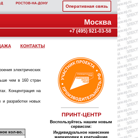
ОД
РОСТОВ‑НА‑ДОНУ
Оперативная связь
Москва
+7 (495) 921-03-58
ДАЖА
КОНТАКТЫ
роения электрических
ьше чем в 160 стран
тах. Концентрация на
я и разработки новых
ПРИНТ-ЦЕНТР
Воспользуйтесь нашим новым
сервисом:
ное кол-во.
Индивидуальное нанесение
маркировки в кратчайшие