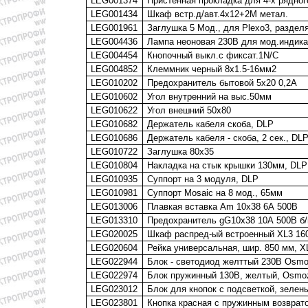
LEG001374
Пристенная прокладка для 4-х рядно
LEG001434
Шкаф встр.д/авт.4х12+2М метал.
LEG001961
Заглушка 5 Мод., для Plexo3, раздел
LEG004436
Лампа неоновая 230В для мод.индика
LEG004454
Кнопочный выкл.с фиксат.1N/C
LEG004852
Клеммник черный 8х1.5-16мм2
LEG010202
Предохранитель бытовой 5х20 0,2А
LEG010602
Угол внутренний на выс.50мм
LEG010622
Угол внешний 50х80
LEG010682
Держатель кабеля скоба, DLP
LEG010686
Держатель кабеля - скоба, 2 сек., DL
LEG010722
Заглушка 80x35
LEG010804
Накладка на стык крышки 130мм, DLP
LEG010935
Суппорт на 3 модуля, DLP
LEG010981
Суппорт Mosaic на 8 мод., 65мм
LEG013006
Плавкая вставка Аm 10x38 6А 500В
LEG013310
Предохранитель gG10х38 10А 500В б/
LEG020025
Шкаф распред-ый встроенный XL3 160,
LEG020604
Рейка универсальная, шир. 850 мм, X
LEG022944
Блок - светодиод желттый 230В Osm
LEG022974
Блок пружинный 130В, желтый, Osmo
LEG023012
Блок для кнопок с подсветкой, зелен
LEG023801
Кнопка красная с пружинным возврат