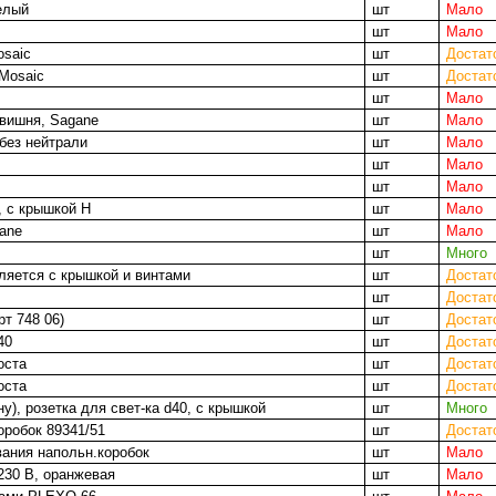
елый
шт
Мало
шт
Мало
osaic
шт
Достат
 Mosaic
шт
Достат
шт
Мало
 вишня, Sagane
шт
Мало
без нейтрали
шт
Мало
шт
Мало
шт
Мало
, с крышкой Н
шт
Мало
ane
шт
Мало
шт
Много
ляется с крышкой и винтами
шт
Достат
шт
Достат
рт 748 06)
шт
Достат
40
шт
Достат
оста
шт
Достат
оста
шт
Достат
ну), розетка для свет-ка d40, с крышкой
шт
Много
оробок 89341/51
шт
Достат
вания напольн.коробок
шт
Мало
230 В, оранжевая
шт
Мало