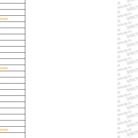
очно
очно
очно