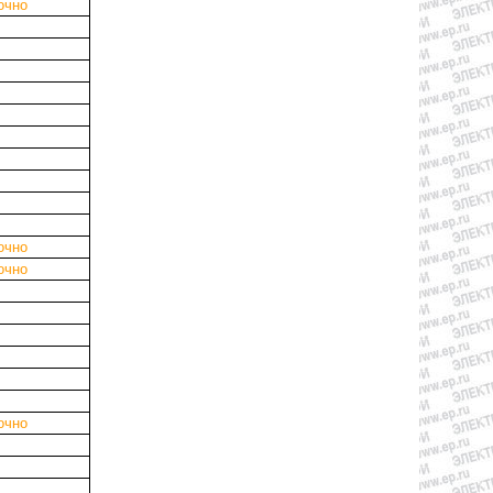
очно
очно
очно
очно