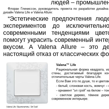
людей – промышлен
Флоран Глениссон, руководитель проекта по разработке дизайна
дизайн Valena Life и Valena Allure:
“Эстетические предпочтения люд
экспериментов до исключительн
современными тенденциями цвет
помогут украсить современный инте
вкусом. А Valena Allure – это д
настоящий отказ от классических фо
Valena™ Life
Рациональная форма квадрата, и
стены, достигаемый благодаря ко
отличительные черты Valena Life.
Если Вам это по душе, то и цветов
- белый, слоновая кость, жемчуг – 
- орнамент “эл грэй” на белом – т
- светлое дерево, тёмное дер
современном интерьере.