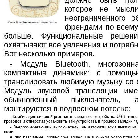
должно быть пол
которое не мысли
неограниченного 
френдами по всему 
больше. Функциональные решения
охватывают все увлечения и потреб
Вот несколько примеров.
- Модуль Bluetooth, многозон
компактные динамики: с помощь
транслировать любимую музыку со 
Модуль звуковой трансляции им
обыкновенный выключатель, 
монтируются в подвесном потолке;
- Комбинация силовой розетки и зарядного устройства USB: вме
проводов и отверстий установить эти устройства и процесс зарядки г
- Энергосберегающий выключатель: он автоматически выключит 
сами.
А про различные, прочно уже вошедшие в обиход устройства у