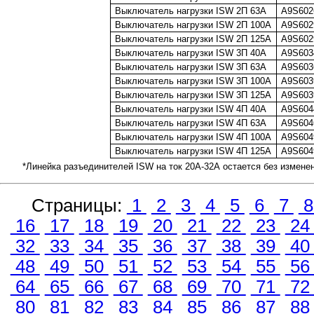
Выключатель нагрузки ISW 2П 63А
A9S602
Выключатель нагрузки ISW 2П 100А
A9S602
Выключатель нагрузки ISW 2П 125А
A9S602
Выключатель нагрузки ISW 3П 40А
A9S603
Выключатель нагрузки ISW 3П 63А
A9S603
Выключатель нагрузки ISW 3П 100А
A9S603
Выключатель нагрузки ISW 3П 125А
A9S603
Выключатель нагрузки ISW 4П 40А
A9S604
Выключатель нагрузки ISW 4П 63А
A9S604
Выключатель нагрузки ISW 4П 100А
A9S604
Выключатель нагрузки ISW 4П 125А
A9S604
*Линейка разъединителей ISW на ток 20А-32А остается без измене
Страницы:
1
2
3
4
5
6
7
16
17
18
19
20
21
22
23
2
32
33
34
35
36
37
38
39
4
48
49
50
51
52
53
54
55
5
64
65
66
67
68
69
70
71
7
80
81
82
83
84
85
86
87
8