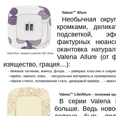
Valena™ Allure
Необычная окру
кромками, делик
подсветкой, э
фактурных нюанс
окантовка натура
Valena Allure (от ф
изящество, грация…):
- бежевое тиснение, жемчуг, флора… – реверанс классике и совре
- карбон, зеркало, кожа… - натуральные материалы в хромированн
- чёрное стекло, полированная сталь, дворцовый мрамор… – аванг
Valena™ Life/Allure – полезная кр
В серии Valena L
больше. Ведь ново