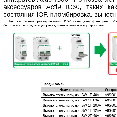
аксессуаров Acti9 IC60, таких ка
состояния iOF, пломбировка, выносны
Так же, новые разъединители ISW оснащены функцией «Vis
безопасности и индикации разъединения контактов устройства.
Коды замен
Наименование
Уходящ
Выключатель нагрузки ISW 1П 40А
A9S601
Выключатель нагрузки ISW 1П 63А
A9S601
Выключатель нагрузки ISW 1П 100А
A9S601
Выключатель нагрузки ISW 1П 125А
A9S601
Выключатель нагрузки ISW 2П 40А
A9S602