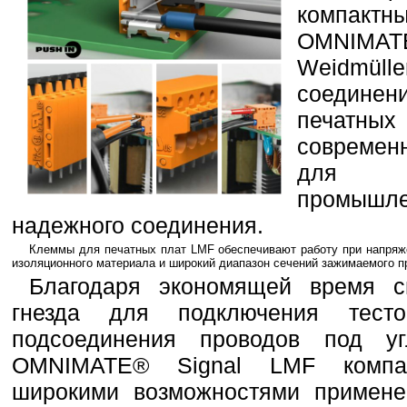
компактны
OMNIMAT
Weidmülle
соедине
печатн
совреме
для и
промышле
надежного соединения.
Клеммы для печатных плат LMF обеспечивают работу при напряже
изоляционного материала и широкий диапазон сечений зажимаемого п
Благодаря экономящей время 
гнезда для подключения тест
подсоединения проводов под 
OMNIMATE® Signal LMF компан
широкими возможностями примене