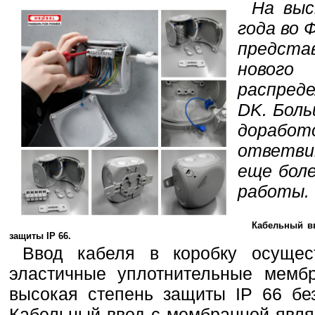
На выс
года во 
предста
нов
распред
DK. Бол
дораб
ответв
еще боле
работы.
Кабельный в
защиты IP 66.
Ввод кабеля в коробку осущес
эластичные уплотнительные мембр
высокая степень защиты IP 66 без
Кабельный ввод с мембранной явля