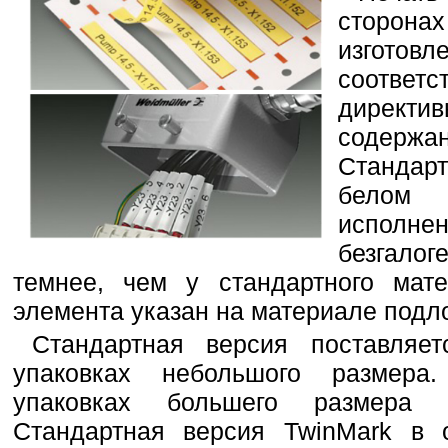
сторон
изгото
соотве
дирек
содержан
Стандар
белом 
испол
безгал
темнее, чем у стандартного мате
элемента указан на материале подл
Стандартная версия поставляе
упаковках небольшого размера
упаковках большего размера 
Стандартная версия TwinMark в 