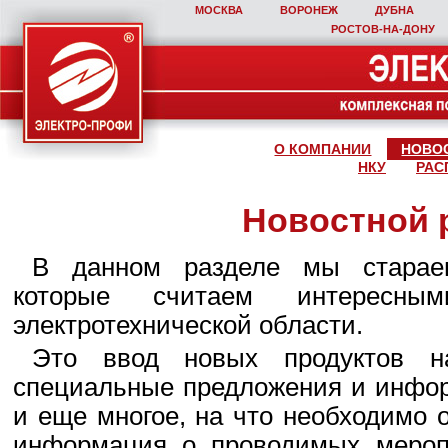
МОСКВА
ВОРОНЕЖ
ДУБНА
РОСТОВ‑НА‑ДОНУ
О КОМПАНИИ
НОВО
НКУ
РАС
Новостной 
В данном разделе мы стараем
которые считаем интересны
электротехнической области.
Это ввод новых продуктов н
специальные предложения и инфор
и еще многое, на что необходимо 
информация о проводимых мероп