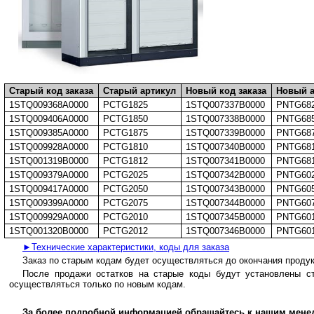
Старый код заказа
Старый артикул
Новый код заказа
Новый а
1STQ009368A0000
PCTG1825
1STQ007337B0000
PNTG68
1STQ009406A0000
PCTG1850
1STQ007338B0000
PNTG68
1STQ009385A0000
PCTG1875
1STQ007339B0000
PNTG68
1STQ009928A0000
PCTG1810
1STQ007340B0000
PNTG68
1STQ001319B0000
PCTG1812
1STQ007341B0000
PNTG68
1STQ009379A0000
PCTG2025
1STQ007342B0000
PNTG60
1STQ009417A0000
PCTG2050
1STQ007343B0000
PNTG60
1STQ009399A0000
PCTG2075
1STQ007344B0000
PNTG60
1STQ009929A0000
PCTG2010
1STQ007345B0000
PNTG60
1STQ001320B0000
PCTG2012
1STQ007346B0000
PNTG60
►Технические характеристики, коды для заказа
Заказ по старым кодам будет осуществляться до окончания проду
После продажи остатков на старые коды будут установлены с
осуществляться только по новым кодам.
За более подробной информацией обращайтесь к нашим мене