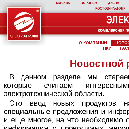
МОСКВА
ВОРОНЕЖ
ДУБНА
РОСТОВ‑НА‑ДОНУ
О КОМПАНИИ
НОВО
НКУ
РАС
Новостной 
В данном разделе мы стараем
которые считаем интересны
электротехнической области.
Это ввод новых продуктов н
специальные предложения и инфор
и еще многое, на что необходимо 
информация о проводимых мероп