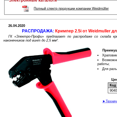
Электронные каталоги
Полный спектр продукции компании Weidmüller
26.04.2020
РАСПРОДАЖА:
Кримпер 2.5i от Weidmuller 
ГК «Электро-Профи» предлагает по распродаже со склада кри
наконечников под винт до 2,5 мм².
Преимущ
Храповик
Возможно
работы;
Для разъ
Цен
Код 
904
►Техниче