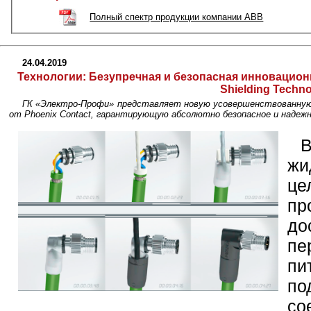
Полный спектр продукции компании ABB
24.04.2019
Технологии:
Безупречная и безопасная инновацион
Shielding Techn
ГК «Электро-Профи» представляет новую усовершенствованную
от Phoenix Contact, гарантирующую абсолютно безопасное и надежн
жи
це
п
до
пе
п
по
с