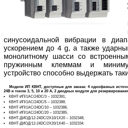
синусоидальной вибрации в диа
ускорением до 4 g, а также ударны
монолитному шасси со встроенным
пружинным клеммам и миниму
устройство способно выдержать таки
Модели ИП КВНТ, доступные для заказа: 4 однофазных исто
24В и током 3, 5, 10 и 20 А, 2 диодных модуля для резервирования
КВНТ-ИП/1AC/24DC/3 – 1032391;
КВНТ-ИП/1AC/24DC/5 – 1032388;
КВНТ-ИП/1AC/24DC/10 – 1032386;
КВНТ-ИП/1AC/24DC/20 – 1032385;
КВНТ-ДИОД/12-24DC/2X10/1X20 – 1032348;
КВНТ-ДИОД/12-24DC/2X20/1X40 – 1032334.