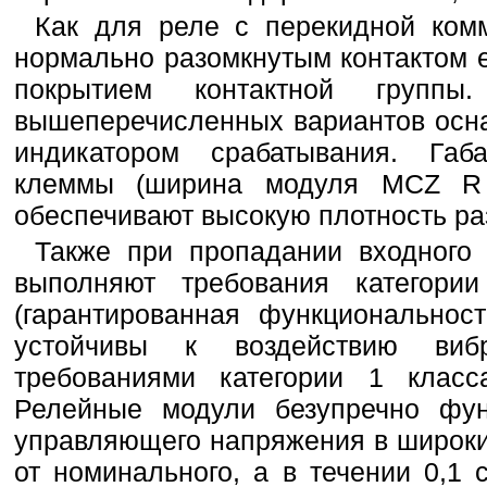
Как для реле с перекидной комм
нормально разомкнутым контактом 
покрытием контактной груп
вышеперечисленных вариантов осн
индикатором срабатывания. Га
клеммы (ширина модуля MCZ R
обеспечивают высокую плотность р
Также при пропадании входног
выполняют требования категор
(гарантированная функциональнос
устойчивы к воздействию виб
требованиями категории 1 клас
Релейные модули безупречно фун
управляющего напряжения в широки
от номинального, а в течении 0,1 