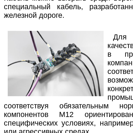
специальный кабель, разработан
железной дороге.
Для 
качест
в про
компан
соотве
возм
кон
промы
соответствуя обязательным н
компонентов М12 ориентиров
специфических условиях, например
или агрессивных средах.