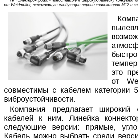
ГК «Электро-Профи» представляет широкую линейку конкурентос
от Weidmuller, включающую следующие версии коннекторов М12 и каб
Комп
пыле
возм
ат
быстр
темпер
это пр
от Wei
совместимы с кабелем категории 
виброустойчивости.
Компания предлагает широкий 
кабелей к ним. Линейка коннекто
следующие версии: прямые, углов
Кабель можно выбрать среди верс