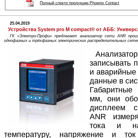
Полный спектр продукции Phoenix Contact
25.04.2019
Устройства System pro M compact® от АББ:
Универс
ГК «Электро-Профи» предлагает анализатор сети ANR произ
однофазных и трёхфазных электрических распределительных сете
Анализато
записывать 
и аварийные 
данные в сис
Габаритные
мм, они об
дисплеем с
ANR измеря
тока и на
температуру, напряжение и то