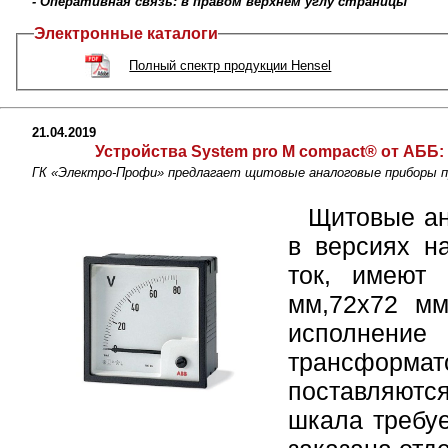
- Оперативная связь: в правом верхнем углу страницы
Электронные каталоги
Полный спектр продукции Hensel
21.04.2019
Устройства System pro M compact® от АББ:
ГК «Электро-Профи» предлагает щитовые аналоговые приборы п
Щитовые ан
в версиях н
ток, имеют 
мм,72x72 мм
исполнение
трансфор
поставляютс
шкала требу