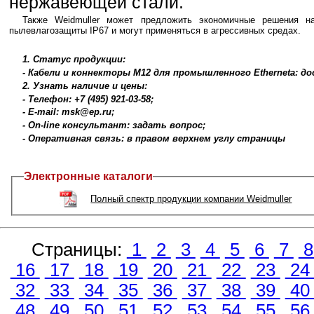
нержавеющей стали.
Также Weidmuller может предложить экономичные решения н
пылевлагозащиты IP67 и могут применяться в агрессивных средах.
1. Статус продукции:
- Кабели и коннекторы M12 для промышленного Etherneta: до
2. Узнать наличие и цены:
- Телефон: +7 (495) 921-03-58;
- E-mail: msk@ep.ru;
- On-line консультант: задать вопрос;
- Оперативная связь: в правом верхнем углу страницы
Электронные каталоги
Полный спектр продукции компании Weidmuller
Страницы:
1
2
3
4
5
6
7
16
17
18
19
20
21
22
23
2
32
33
34
35
36
37
38
39
4
48
49
50
51
52
53
54
55
5