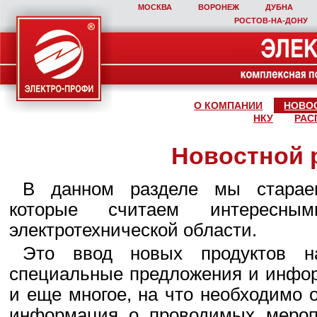
МОСКВА
ВОРОНЕЖ
ДУБНА
РОСТОВ‑НА‑ДОНУ
О КОМПАНИИ
НОВО
НКУ
РАС
Новостной 
В данном разделе мы стараем
которые считаем интересны
электротехнической области.
Это ввод новых продуктов н
специальные предложения и инфор
и еще многое, на что необходимо 
информация о проводимых мероп