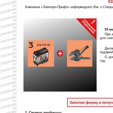
03
Компания «Электро-Профи» информирует Вас о Спец
03 м
При з
для сня
Дела
подарки
О дн
год.
Заполни форму и получ
1. Статус продукции: