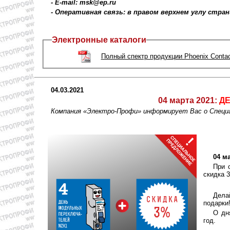
- E-mail: msk@ep.ru
- Оперативная связь: в правом верхнем углу стра
Электронные каталоги
Полный спектр продукции Phoenix Contac
04.03.2021
04 марта 2021:
Д
Компания «Электро-Профи» информирует Вас о Специа
04 м
При 
скидка 
Дела
подарки
О дн
год.