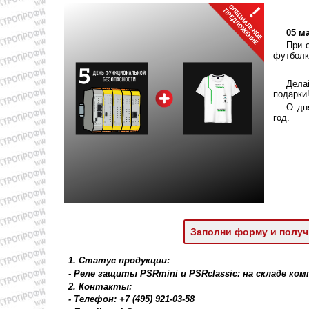
05 м
При 
футбол
Дела
подарки
О дн
год.
Заполни форму и получ
1. Статус продукции:
- Реле защиты PSRmini и PSRclassic: на складе к
2. Контакты:
- Телефон: +7 (495) 921-03-58