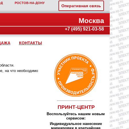
ОД
РОСТОВ‑НА‑ДОНУ
Оперативная связь
Москва
+7 (495) 921-03-58
ДАЖА
КОНТАКТЫ
области.
е, на что необходимо
ПРИНТ-ЦЕНТР
Воспользуйтесь нашим новым
сервисом:
Индивидуальное нанесение
маркировки в кратчайшие