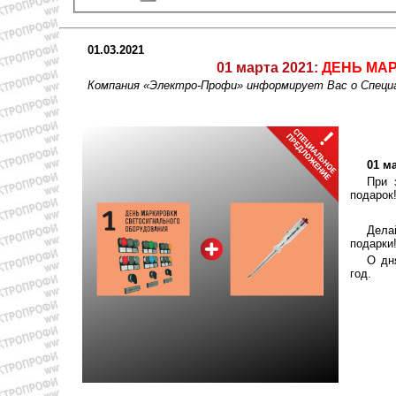
01.03.2021
01 марта 2021:
ДЕНЬ МА
Компания «Электро-Профи» информирует Вас о Специа
01 м
При 
подарок
Дела
подарки
О дн
год.