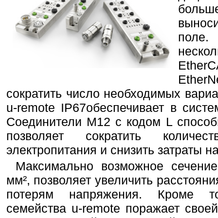
больш
вынос
поле
неско
Ethe
EtherN
сократить число необходимых вариа
u-remote IP67обеспечивает в сист
Соединители M12 с кодом L способ
позволяет сократить количес
электропитания и снизить затраты н
Максимально возможное сечение
мм², позволяет увеличить расстоян
потерям напряжения. Кроме то
семейства u-remote поражает свое