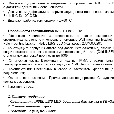
Возможно управление освещением по протоколам 1-10 В и DA
с датчиком движения и освещённости;
Доступны модификации во взрывозащищенном исполнении, маркир
Ex tb IIIC Ta 100 C Db;
Диапазон рабочих температур -40/+60 °С.
Особенности светильников INSEL LB/S LED:
Установка: Крепление на поверхность потолка в помещении
светильника на стену или консоль с помощью Wall mounting bracket 
Pole mounting bracket INSEL LB/S LED (код заказа 2334000020);
Конструкция: Корпус из литого под давлением алюминия, окрашен
опции возможна поставка решетки из нержавеющей стали (Grid INSE
степени механической прочности до IK09;
Оптическая часть: Вторичная оптика из ПММА с различными 
темперированное стекло. Тип светодиодов: SMD Тип источника света:
Комплектация: Светильник в сборе c элементом крепления (л
подключения;
Области использования: Промышленные предприятия, Складские
(вокзалы, аэропорты);
Гарантия: 3 года.
1. Статус продукции:
- Светильники INSEL LB/S LED: доступны для заказа в ГК «
2. Узнать наличие и цены:
- Телефон: +7 (495) 921-03-58;