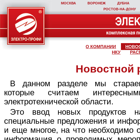
МОСКВА
ВОРОНЕЖ
ДУБНА
РОСТОВ‑НА‑ДОНУ
О КОМПАНИИ
НОВО
НКУ
РАС
Новостной 
В данном разделе мы стараем
которые считаем интересны
электротехнической области.
Это ввод новых продуктов н
специальные предложения и инфор
и еще многое, на что необходимо 
информация о проводимых мероп