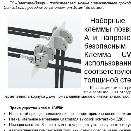
ГК «Электро-Профи» представляет новые сильноточные прохо
Contact для проводников сечением от 16 мм² до 50 мм².
Наборные
клеммы позво
A и напряже
безопасны
Клемма UW
использо
соответств
толщиной сте
В зависимости от пр
или вертикальным отвод
герметичность корпуса даже при заливной массе с низкой вязкостью.
Преимущества клемм UW50:
Известный принцип подключения позволяет применение во всем ми
Незначительное нагревание благодаря высокой контактной ЭДС;
Принцип монтажа без инструмента упрощает установку на стенке у
Автоматическая компенсация толщины стенок обеспечивает универ