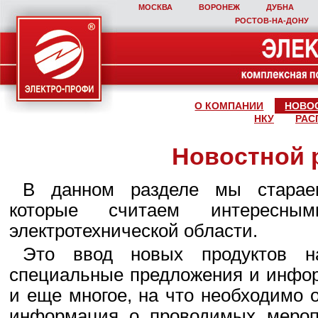
МОСКВА
ВОРОНЕЖ
ДУБНА
РОСТОВ‑НА‑ДОНУ
О КОМПАНИИ
НОВО
НКУ
РАС
Новостной 
В данном разделе мы стараем
которые считаем интересны
электротехнической области.
Это ввод новых продуктов н
специальные предложения и инфор
и еще многое, на что необходимо 
информация о проводимых мероп