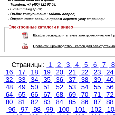
- Телефон: +7 (495) 921-03-58;
- E-mail: msk@ep.ru;
- On-line консультант: задать вопрос;
- Оперативная связь: в правом верхнем углу страницы
Электронные каталоги и видео
Шкафы распределительные электротехнические Пр
Провенто: Производство шкафов для электротехни
Страницы:
1
2
3
4
5
6
7
16
17
18
19
20
21
22
23
2
32
33
34
35
36
37
38
39
4
48
49
50
51
52
53
54
55
5
64
65
66
67
68
69
70
71
7
80
81
82
83
84
85
86
87
8
96
97
98
99
100
101
102
10