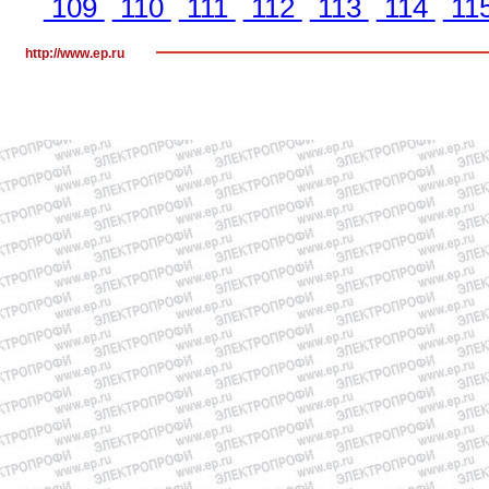
109
110
111
112
113
114
11
http://www.ep.ru