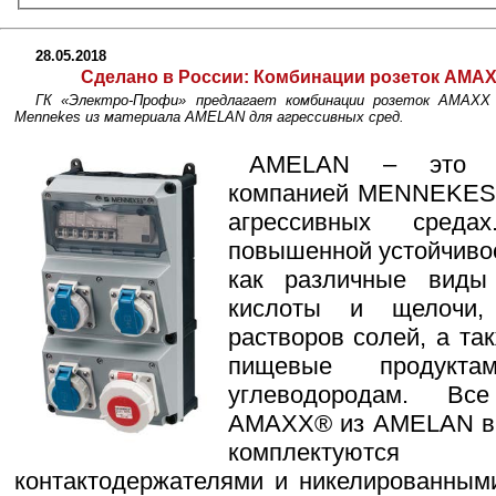
28.05.2018
Сделано в России:
Комбинации розеток AMAX
ГК «Электро-Профи» предлагает комбинации розеток AMAXX 
Mennekes из материала AMELAN для агрессивных сред.
AMELAN – это пл
компанией MENNEKES 
агрессивных сред
повышенной устойчиво
как различные виды 
кислоты и щелочи,
растворов солей, а т
пищевые продукта
углеводородам. Вс
AMAXX® из AMELAN в 
комплектуютс
контактодержателями и никелированным