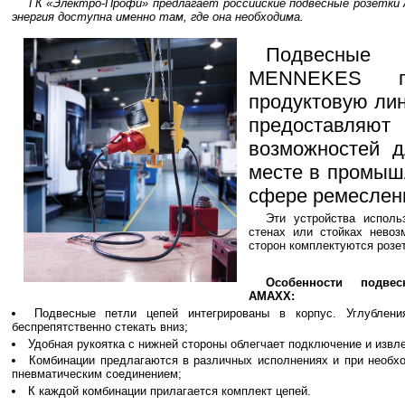
ГК «Электро-Профи» предлагает российские подвесные розетк
энергия доступна именно там, где она необходима.
Подвесные 
MENNEKES га
продуктовую ли
предостав
возможностей 
месте в промышл
сфере ремесленн
Эти устройства исполь
стенах или стойках невоз
сторон комплектуются розе
Особенности подве
AMAXX:
Подвесные петли цепей интегрированы в корпус. Углублен
беспрепятственно стекать вниз;
Удобная рукоятка с нижней стороны облегчает подключение и извл
Комбинации предлагаются в различных исполнениях и при необх
пневматическим соединением;
К каждой комбинации прилагается комплект цепей.