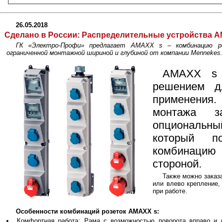
26.05.2018
Сделано в России:
Распределительные устройства A
ГК «Электро-Профи» предлагает AMAXX s – комбинацию ро
ограниченной монтажной шириной и глубиной от компании Mennekes
AMAXX s 
решением д
применения
монтажа з
опциональны
который п
комбинаци
стороной.
Также можно заказ
или влево крепление,
при работе.
Особенности комбинаций розеток AMAXX s:
Комфортная работа: Рама с возможностью поворота вправо и 