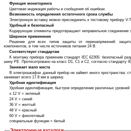
Функция мониторинга
Цветовая индикация работы и сообщения об ошибках.
Возможность определения остаточного срока службы
Электронную вставку можно присоединить к тестовому прибору V-
Удобный и безопасный
Кодирующие элементы предотвращают неправильное соединение 
Широкое применение
Решение для всех типов защиты от перенапряжений: защита
компонентов, в том числе источников питания 24 В.
Соответствует стандартам
К монтажу прибора применим стандарт IEC 62305: безопасный разря
шину PE. Протеситровано на класс D1, C1 и C2, согласно стандарту I
Занимает мало места
В электрошкафах данный прибор не займет много пространства: с
занимает всего 17.8 мм в ширину.
Удобная идентификация
Удобная идентификация, быстрое определение различных уровней
≤ 12 V = зеленый
24 V = синий
36 V = желтый
48 V = красный
60 V = фиолетовый
специальные функции = белый
Электронные каталоги