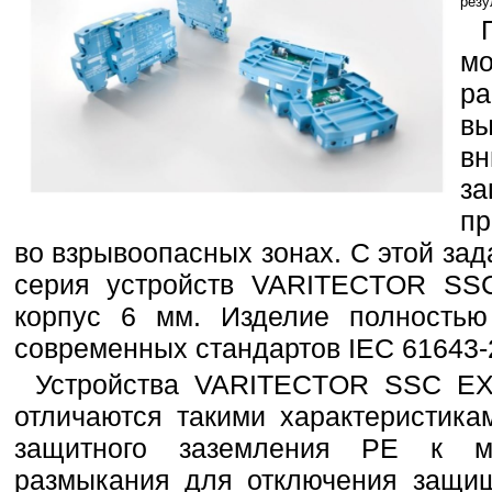
резу
м
ра
вы
в
з
п
во взрывоопасных зонах. С этой за
серия устройств VARITECTOR SS
корпус 6 мм. Изделие полностью 
современных стандартов IEC 61643-
Устройства VARITECTOR SSC EX
отличаются такими характеристика
защитного заземления PE к м
размыкания для отключения защи