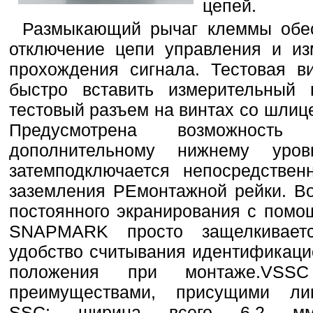
цепей.
Размыкающий рычаг клеммы обес
отключение цепи управления и из
прохождения сигнала. Тестовая в
быстро вставить измерительный 
тестовый разъем на винтах со шлице
Предусмотрена возможность 
дополнительному нижнему ур
затемподключается непосредствен
заземления PEмонтажной рейки. В
постоянного экранирования с пом
SNAPMARK просто защелкиваетс
удобство считывания идентификаци
положения при монтаже.VSS
преимуществами, присущими ли
SSC: ширина всего 6,2 мм,