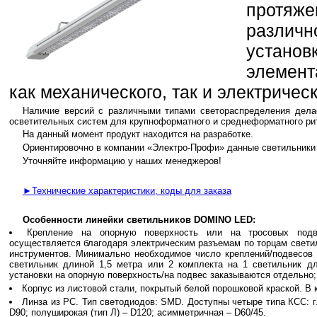
протяж
различн
устано
элемен
как механического, так и электричес
Наличие версий с различными типами светораспределения дела
осветительных систем для крупноформатного и среднеформатного ри
На данный момент продукт находится на разработке.
Ориентировочно в компании «Электро-Профи» данные светильники б
Уточняйте информацию у наших менеджеров!
►Технические характеристики, коды для заказа
Особенности линейки светильников DOMINO LED:
Крепление на опорную поверхность или на тросовых подв
осуществляется благодаря электрическим разъемам по торцам свети
инструментов. Минимально необходимое число креплений/подвесов 
светильник длиной 1,5 метра или 2 комплекта на 1 светильник д
установки на опорную поверхность/на подвес заказываются отдельно;
Корпус из листовой стали, покрытый белой порошковой краской. В 
Линза из PC. Тип светодиодов: SMD. Доступны четыре типа КСС: глу
D90; полуширокая (тип Л) – D120; асимметричная – D60/45.