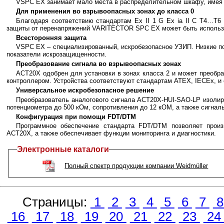
VSPC EX занимает мало места в распределительном шкафу, имея 
Для применения во взрывоопасных зонах до класса 0
Благодаря соответствию стандартам Ex II 1 G Ex ia II C T4…T6 G
защиты от перенапряжений VARITECTOR SPC EX может быть использова
Всесторонняя защита
VSPC EX – специализированный, искробезопасное УЗИП. Низкие пок
показатели искрозащищенности.
Преобразование сигнала во взрывоопасных зонах
ACT20X одобрен для установки в зонах класса 2 и может преобраз
контроллером. Устройства соответствуют стандартам ATEX, IECEx, и 
Универсальное искробезопасное решение
Преобразователь аналогового сигнала ACT20X-HUI-SAO-LP изолиру
потенциометра до 500 кОм, сопротивления до 12 кОМ, а также сигнал
Конфигурация при помощи FDT/DTM
Программное обеспечение стандарта FDT/DTM позволяет прои
ACT20X, а также обеспечивает функции мониторинга и диагностики.
Электронные каталоги
Полный спектр продукции компании Weidmüller
Страницы:
1
2
3
4
5
6
7
16
17
18
19
20
21
22
23
2