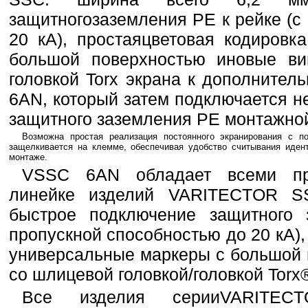
защитногозаземления PE к рейке (с
20 кА), простаяцветовая кодировк
большой поверхностью иновые ви
головкой Torx экрана к дополните
6AN, который затем подключается н
защитного заземления PE монтажной
Возможна простая реализация постоянного экранирования с
защелкивается на клемме, обеспечивая удобство считывания иден
монтаже.
VSSC 6AN обладает всеми пр
линейке изделий VARITECTOR S
быстрое подключение защитного 
пропускной способностью до 20 кА),
универсальные маркеры с большой 
со шлицевой головкой/головкой Torx
Все изделия серииVARITECT