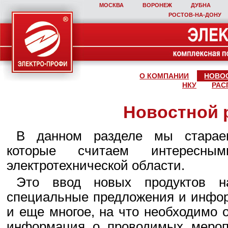
МОСКВА
ВОРОНЕЖ
ДУБНА
РОСТОВ‑НА‑ДОНУ
О КОМПАНИИ
НОВО
НКУ
РАС
Новостной 
В данном разделе мы стараем
которые считаем интересны
электротехнической области.
Это ввод новых продуктов н
специальные предложения и инфор
и еще многое, на что необходимо 
информация о проводимых мероп