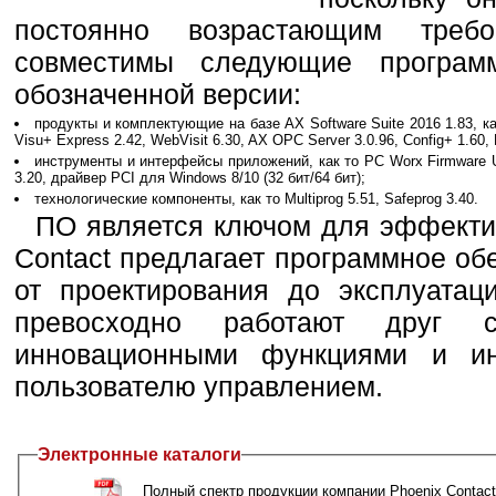
постоянно возрастающим тре
совместимы следующие програм
обозначенной версии:
продукты и комплектующие на базе AX Software Suite 2016 1.83, как
Visu+ Express 2.42, WebVisit 6.30, AX OPC Server 3.0.96, Config+ 1.60,
инструменты и интерфейсы приложений, как то PC Worx Firmware Upd
3.20, драйвер PCI для Windows 8/10 (32 бит/64 бит);
технологические компоненты, как то Multiprog 5.51, Safeprog 3.40.
ПО является ключом для эффектив
Contact предлагает программное об
от проектирования до эксплуатац
превосходно работают друг 
инновационными функциями и ин
пользователю управлением.
Электронные каталоги
Полный спектр продукции компании Phoenix Contac