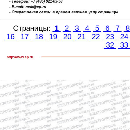
- Телефон: +7 (495) 921-03-58
- E-mail: msk@ep.ru
- Оперативная связь: в правом верхнем углу страницы
Страницы:
1
2
3
4
5
6
7
16
17
18
19
20
21
22
23
2
32
3
http://www.ep.ru