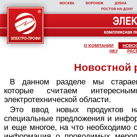
МОСКВА
ВОРОНЕЖ
ДУБНА
РОСТОВ‑НА‑ДОНУ
О КОМПАНИИ
НОВО
НКУ
РАС
Новостной 
В данном разделе мы стараем
которые считаем интересны
электротехнической области.
Это ввод новых продуктов н
специальные предложения и инфор
и еще многое, на что необходимо 
информация о проводимых мероп