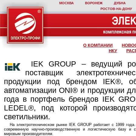
МОСКВА
ВОРОНЕЖ
ДУБНА
РОСТОВ‑НА‑ДОНУ
О КОМПАНИИ
НОВО
НКУ
РАС
IEK GROUP – ведущий рос
поставщик электротехниче
продукции под брендом IEK®, о
автоматизации ONI® и продукции дл
года в портфель брендов IEK GRO
LEDEL®, под которой производят
светильники.
На электротехническом рынке IEK GROUP работает с 1999 года
современную научно-производственную и логистическую базу и 
мировым производителям.