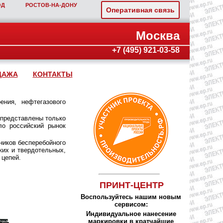
ОД
РОСТОВ‑НА‑ДОНУ
Оперативная связь
Москва
+7 (495) 921-03-58
ДАЖА
КОНТАКТЫ
ния, нефтегазового
 представлены только
ло российский рынок
ников бесперебойного
ких и твердотельных,
 цепей.
ПРИНТ-ЦЕНТР
Воспользуйтесь нашим новым
сервисом:
Индивидуальное нанесение
маркировки в кратчайшие