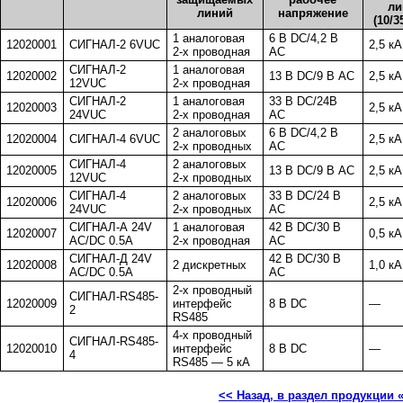
л
линий
напряжение
(10/3
1 аналоговая
6 В DC/4,2 В
12020001
СИГНАЛ-2 6VUC
2,5 кА
2-х проводная
AC
СИГНАЛ-2
1 аналоговая
12020002
13 В DC/9 В AC
2,5 кА
12VUC
2-х проводная
СИГНАЛ-2
1 аналоговая
33 В DC/24В
12020003
2,5 кА
24VUC
2-х проводная
AC
2 аналоговых
6 В DC/4,2 В
12020004
СИГНАЛ-4 6VUC
2,5 кА
2-х проводных
AC
СИГНАЛ-4
2 аналоговых
12020005
13 В DC/9 В AC
2,5 кА
12VUC
2-х проводных
СИГНАЛ-4
2 аналоговых
33 В DC/24 В
12020006
2,5 кА
24VUC
2-х проводных
AC
СИГНАЛ-А 24V
1 аналоговая
42 В DC/30 В
12020007
0,5 кА
AC/DC 0.5A
2-х проводная
AC
СИГНАЛ-Д 24V
42 В DC/30 В
12020008
2 дискретных
1,0 кА
AC/DC 0.5A
AC
2-х проводный
СИГНАЛ-RS485-
12020009
интерфейс
8 В DC
—
2
RS485
4-х проводный
СИГНАЛ-RS485-
12020010
интерфейс
8 В DC
—
4
RS485 — 5 кА
<< Назад, в раздел продукции