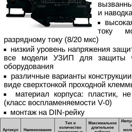
вызванны
и наводк
высока
току м
разрядному току (8/20 мкс)
низкий уровень напряжения защ
все модели УЗИП для защиты чу
оборудования
различные варианты конструкции:
виде сверхтонкой проходной клемм
материал корпуса: пластик, н
(класс воспламеняемости V-0)
монтаж на DIN-рейку
Импу
Тип и
Максимальное
количество
длительное
Артикул
Наименование
мол
защищаемых
рабочее