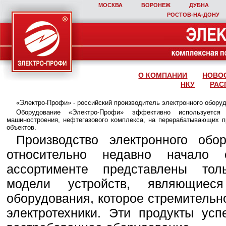
МОСКВА
ВОРОНЕЖ
ДУБНА
РОСТОВ‑НА‑ДОНУ
О КОМПАНИИ
НОВО
НКУ
РАС
«Электро-Профи» - российский производитель электронного обору
Оборудование «Электро-Профи» эффективно используется
машиностроения, нефтегазового комплекса, на перерабатывающих п
объектов.
Производство электронного обо
относительно недавно начало
ассортименте представлены то
модели устройств, являющиеся
оборудования, которое стремительн
электротехники. Эти продукты ус