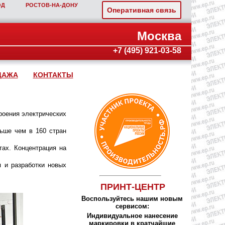
ОД
РОСТОВ‑НА‑ДОНУ
Оперативная связь
Москва
+7 (495) 921-03-58
ДАЖА
КОНТАКТЫ
роения электрических
ьше чем в 160 стран
тах. Концентрация на
я и разработки новых
ПРИНТ-ЦЕНТР
Воспользуйтесь нашим новым
сервисом:
Индивидуальное нанесение
маркировки в кратчайшие