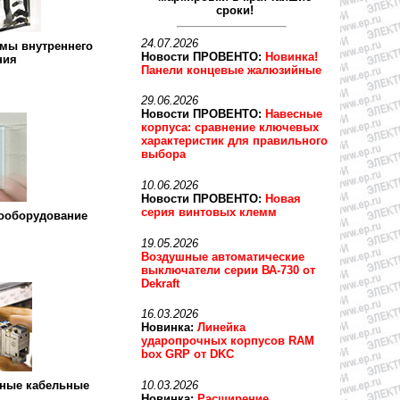
сроки!
24.07.2026
мы внутреннего
Новости ПРОВЕНТО:
Новинка!
ния
Панели концевые жалюзийные
29.06.2026
Новости ПРОВЕНТО:
Навесные
корпуса: сравнение ключевых
характеристик для правильного
выбора
10.06.2026
Новости ПРОВЕНТО:
Новая
серия винтовых клемм
рооборудование
19.05.2026
Воздушные автоматические
выключатели серии ВА-730 от
Dekraft
16.03.2026
Новинка:
Линейка
ударопрочных корпусов RAM
box GRP от DKC
10.03.2026
нные кабельные
Новинка:
Расширение