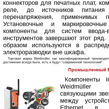
коннекторов для печатных плат, ко
реле, до источников питани
перенапряжения, применимых 
Установочные и маркировочны
компоненты для систем ввода
инструментов завершают этот ряд.
образом используются в распре
электроразводки вне шкафа.
Торговая марка Weidmüller, как квалифицированный производ
достижения всегда были, есть и будут "современной технологией".
Промышленный E
Компоненты In
Weidmüller 
связующими зве
между устройс
Ethernet в 