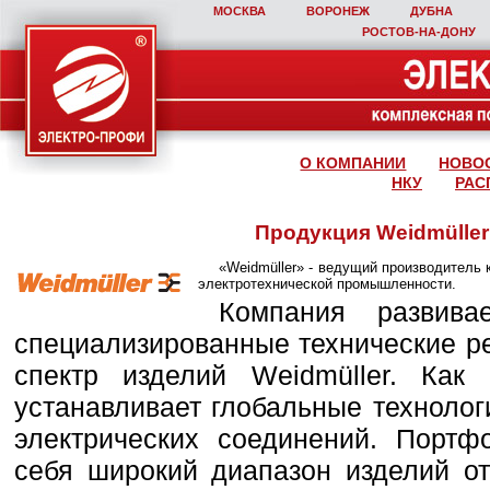
МОСКВА
ВОРОНЕЖ
ДУБНА
РОСТОВ‑НА‑ДОНУ
О КОМПАНИИ
НОВО
НКУ
РАС
Продукция Weidmüller 
«Weidmüller» - ведущий производитель 
электротехнической промышленности.
Компания развива
специализированные технические 
спектр изделий Weidmüller. Как
устанавливает глобальные технолог
электрических соединений. Портф
себя широкий диапазон изделий о