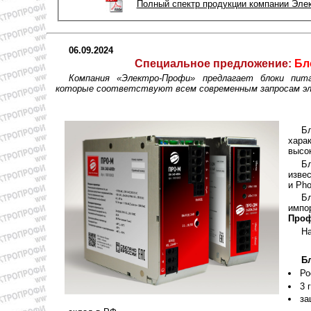
Полный спектр продукции компании Эле
06.09.2024
Специальное предложение:
Бл
Компания «Электро-Профи» предлагает блоки пит
которые соответствуют всем современным запросам эл
Б
хара
высо
Бл
изве
и Pho
Б
импо
Проф
На
Б
Ро
3 
за