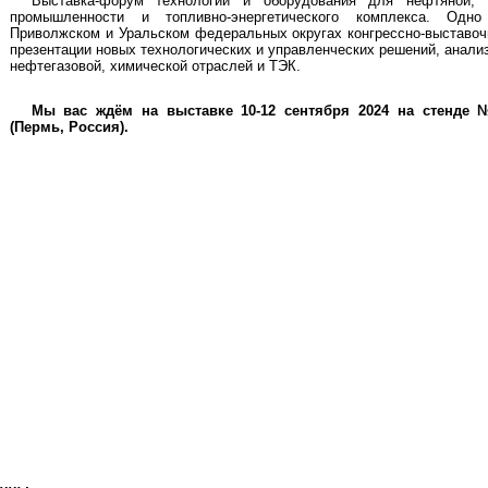
Выставка-форум технологий и оборудования для нефтяной, г
промышленности и топливно-энергетического комплекса. Одн
Приволжском и Уральском федеральных округах конгрессно-выставо
презентации новых технологических и управленческих решений, анализ
нефтегазовой, химической отраслей и ТЭК.
Мы вас ждём на выставке 10-12 сентября 2024 на стенде
(Пермь, Россия).