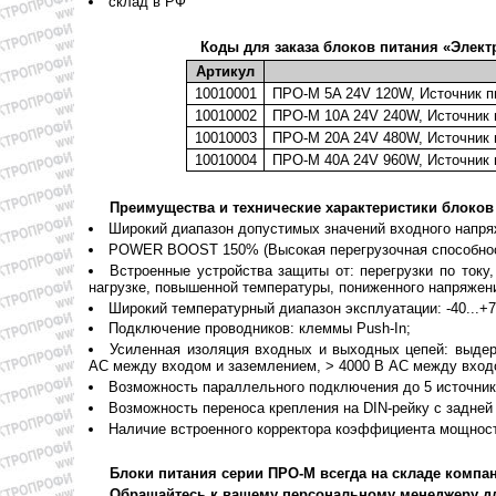
склад в РФ
Коды для заказа блоков питания «Элек
Артикул
10010001
ПРО-М 5A 24V 120W, Источник п
10010002
ПРО-М 10A 24V 240W, Источник 
10010003
ПРО-М 20A 24V 480W, Источник 
10010004
ПРО-М 40A 24V 960W, Источник 
Преимущества и технические характеристики блоков
Широкий диапазон допустимых значений входного напря
POWER BOOST 150% (Высокая перегрузочная способность
Встроенные устройства защиты от: перегрузки по току
нагрузке, повышенной температуры, пониженного напряжени
Широкий температурный диапазон эксплуатации: -40...+70 
Подключение проводников: клеммы Push-In;
Усиленная изоляция входных и выходных цепей: выдер
AC между входом и заземлением, > 4000 В AC между вход
Возможность параллельного подключения до 5 источник
Возможность переноса крепления на DIN-рейку с задней
Наличие встроенного корректора коэффициента мощнос
Блоки питания серии ПРО-М всегда на складе компа
Обращайтесь к вашему персональному менеджеру д