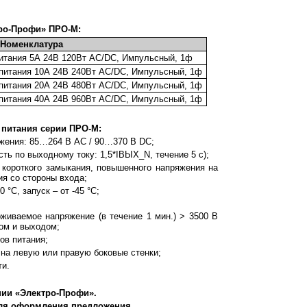
тро-Профи» ПРО-М:
Номенклатура
итания 5А 24В 120Вт AC/DC, Импульсный, 1ф
питания 10А 24В 240Вт AC/DC, Импульсный, 1ф
питания 20А 24В 480Вт AC/DC, Импульсный, 1ф
питания 40А 24В 960Вт AC/DC, Импульсный, 1ф
 питания серии ПРО-М:
жения: 85…264 В AC / 90…370 В DC;
 по выходному току: 1,5*IВЫХ_N, течение 5 с);
, короткого замыкания, повышенного напряжения на
я со стороны входа;
°C, запуск – от -45 °C;
живаемое напряжение (в течение 1 мин.) > 3500 В
ом и выходом;
ов питания;
 на левую или правую боковые стенки;
ти.
нии «Электро-Профи».
ля оформления предложения.