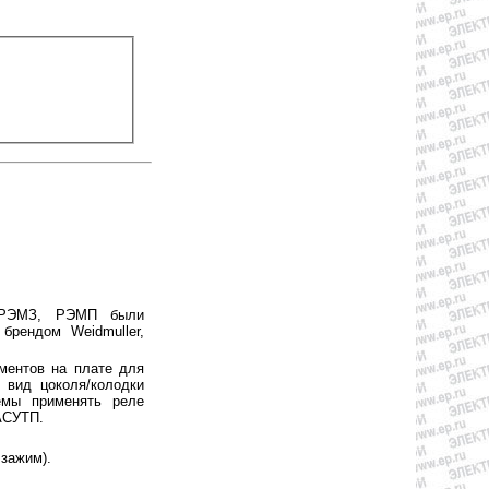
 РЭМЗ, РЭМП были
брендом Weidmuller,
ментов на плате для
 вид цоколя/колодки
темы применять реле
АСУТП.
зажим).