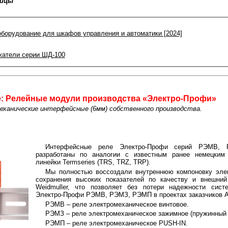
ницы
борудование для шкафов управления и автоматики [2024]
жатели серии ШД-100
е:
Релейные модули производства «Электро-Профи»
еханические интерфейсные (6мм) собственного производства.
Интерфейсные реле Электро-Профи серий РЭМВ,
разработаны по аналогии с известным ранее немецким 
линейки Termseries (TRS, TRZ, TRP).
Мы полностью воссоздали внутреннюю компоновку эле
сохранения высоких показателей по качеству и внешний
Weidmuller, что позволяет без потери надежности сис
Электро-Профи РЭМВ, РЭМЗ, РЭМП в проектах заказчиков 
РЭМВ – реле электромеханическое винтовое.
РЭМЗ – реле электромеханическое зажимное (пружинный 
РЭМП – реле электромеханическое PUSH-IN.