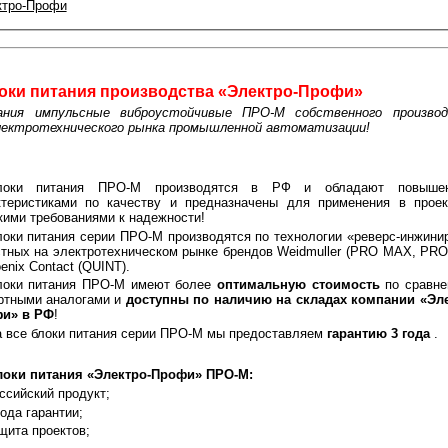
ктро-Профи
оки питания производства «Электро-Профи»
ания импульсные виброустойчивые ПРО-М собственного производ
ектротехнического рынка промышленной автоматизации!
локи питания ПРО-М производятся в РФ и обладают повыше
ктеристиками по качеству и предназначены для применения в проек
кими требованиями к надежности!
оки питания серии ПРО-М производятся по технологии «реверс-инжини
стных на электротехническом рынке брендов Weidmuller (PRO MAX, PR
enix Contact (QUINT).
локи питания ПРО-М имеют более
оптимальную стоимость
по сравне
ртными аналогами и
доступны по наличию на складах компании «Эле
и» в РФ
!
 все блоки питания серии ПРО-М мы предоставляем
гарантию 3 года
.
локи питания «Электро-Профи» ПРО-М:
ссийский продукт;
года гарантии;
щита проектов;