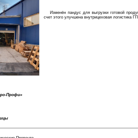
Изменён пандус для выгрузки готовой проду
счет этого улучшена внутрицеховая логистика Г
тро-Профи»
ницы
ические Провенто