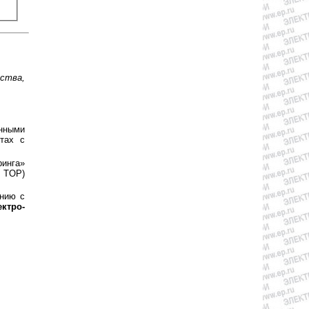
ства,
нными
тах с
ринга»
O TOP)
нию с
ктро-