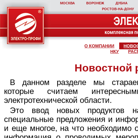
МОСКВА
ВОРОНЕЖ
ДУБНА
РОСТОВ‑НА‑ДОНУ
О КОМПАНИИ
НОВО
НКУ
РАС
Новостной 
В данном разделе мы стараем
которые считаем интересны
электротехнической области.
Это ввод новых продуктов н
специальные предложения и инфор
и еще многое, на что необходимо 
информация о проводимых мероп