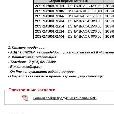
Старая версия DSH941R
2CSR145001R1064
DSH941R AC-C6/0,03
2CSR
2CSR145001R1104
DSH941R AC-C10/0,03
2CSR
2CSR145001R1164
DSH941RAC-C16/0,03
2CSR
2CSR145001R1204
DSH941RAC-C20/0,03
2CSR
2CSR145001R1254
DSH941RAC-C25/0,03
2CSR
2CSR145001R1324
DSH941RAC-C32/0,03
2CSR
2CSR145001R1404
DSH941RAC-C40/0,03
2CSR
1. Статус продукции:
- АВДТ DSH201R: на складе/доступны для заказа в ГК «Элект
2. Контактная информация:
- Телефон: +7 (495) 921-03-58;
- E-mail: msk@ep.ru;
- On-line консультант: задать вопрос;
- Оперативная связь: в правом верхнем углу страницы
Электронные каталоги
Полный спектр продукции компании ABB