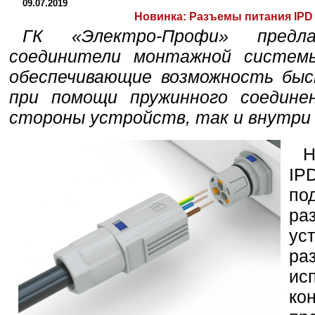
09.07.2019
Новинка:
Разъемы питания IPD 
ГК «Электро-Профи» предл
соединители монтажной системы
обеспечивающие возможность быс
при помощи пружинного соединен
стороны устройств, так и внутри 
Н
IP
по
ра
ус
р
ис
ко