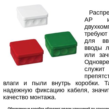
Распр
AP из
двухко
требуют
для вв
вводы л
или зач
Одновр
служ
препят
влаги и пыли внутрь коробки. Т
надежную фиксацию кабеля, значи
качество монтажа.
Обновленные коробки обладают рядом улучшений по отношен