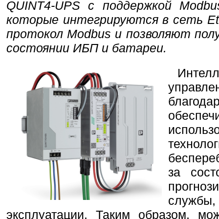
QUINT4-UPS с поддержкой Modbus
которые интегрируются в сеть Et
протокол Modbus и позволяют пол
состоянии ИБП и батареи.
Инте
управл
благо
обеспеч
использ
техно
беспере
за сост
прогноз
служб
эксплуатации. Таким образом, мо