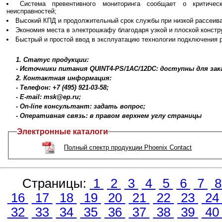
Система превентивного мониторинга сообщает о критичес
неисправностей;
Высокий КПД и продолжительный срок службы при низкой рассеива
Экономия места в электрошкафу благодаря узкой и плоской констр
Быстрый и простой ввод в эксплуатацию технологии подключения pu
1. Статус продукции:
- Источники питания QUINT4-PS/1AC/12DC: доступны для зак
2. Контактная информация:
- Телефон: +7 (495) 921-03-58;
- E-mail: msk@ep.ru;
- On-line консультант: задать вопрос;
- Оперативная связь: в правом верхнем углу страницы
Электронные каталоги
Полный спектр продукции Phoenix Contact
Страницы:
1
2
3
4
5
6
7
16
17
18
19
20
21
22
23
2
32
33
34
35
36
37
38
39
4