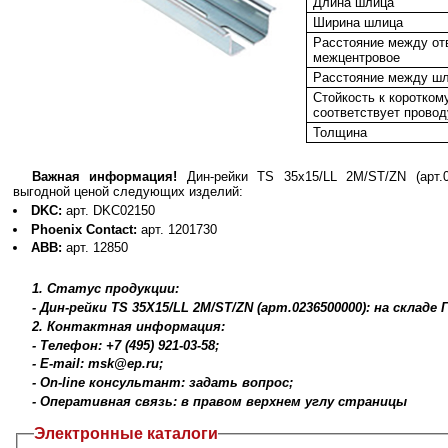
Длина шлица
Ширина шлица
Расстояние между от
межцентровое
Расстояние между ш
Стойкость к коротко
соответствует провод
Толщина
Важная информация!
Дин-рейки TS 35х15/LL 2M/ST/ZN (арт.
выгодной ценой следующих изделий:
DKC:
арт. DKC02150
Phoenix Contact:
арт. 1201730
ABB:
арт. 12850
1. Статус продукции:
- Дин-рейки TS 35X15/LL 2M/ST/ZN (арт.0236500000): на склад
2. Контактная информация:
- Телефон: +7 (495) 921-03-58;
- E-mail: msk@ep.ru;
- On-line консультант: задать вопрос;
- Оперативная связь: в правом верхнем углу страницы
Электронные каталоги