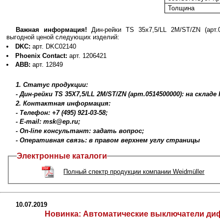
Толщина
Важная информация!
Дин-рейки TS 35х7,5/LL 2M/ST/ZN (арт.
выгодной ценой следующих изделий:
DKC:
арт. DKC02140
Phoenix Contact:
арт. 1206421
ABB:
арт. 12849
1. Статус продукции:
- Дин-рейки TS 35X7,5/LL 2M/ST/ZN (арт.0514500000): на склад
2. Контактная информация:
- Телефон: +7 (495) 921-03-58;
- E-mail: msk@ep.ru;
- On-line консультант: задать вопрос;
- Оперативная связь: в правом верхнем углу страницы
Электронные каталоги
Полный спектр продукции компании Weidmüller
10.07.2019
Новинка:
Автоматические выключатели ди