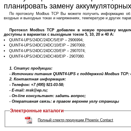
планировать замену аккумуляторных
По протоколу Modbus TCP Вы можете получить информацию об у
входных и выходных токах и напряжениях, температуре и других пара
Протокол Modbus TCP добавлен в новую прошивку моделей
доступны в вариантах с выходным током 5, 10, 20 и 40 А:
QUINT4-UPS/24DC/24DC/5/EIP – 2906994;
QUINT4-UPS/24DC/24DC/10/EIP – 2907069;
QUINT4-UPS/24DC/24DC/20/EIP – 2907074;
QUINT4-UPS/24DC/24DC/40/EIP - 2907080.
1. Статус продукции:
- Источники питания QUINT4-UPS с поддержкой Modbus TCP: 
2. Контактная информация:
- Телефон: +7 (495) 921-03-58;
- E-mail: msk@ep.ru;
- On-line консультант: задать вопрос;
- Оперативная связь: в правом верхнем углу страницы
Электронные каталоги
Полный спектр продукции Phoenix Contact