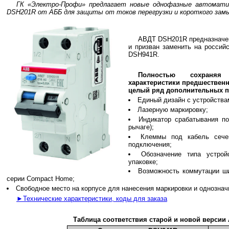
ГК «Электро-Профи» предлагает новые однофазные автомати
DSH201R от АББ для защиты от токов перегрузки и короткого замы
АВДТ DSH201R предназначен
и призван заменить на россий
DSH941R.
Полностью сохраняя
характеристики предшественн
целый ряд дополнительных пр
Единый дизайн с устройства
Лазерную маркировку;
Индикатор срабатывания по
рычаге);
Клеммы под кабель сече
подключения;
Обозначение типа устро
упаковке;
Возможность коммутации ш
серии Compact Home;
Свободное место на корпусе для нанесения маркировки и однознач
►Технические характеристики, коды для заказа
Таблица соответствия старой и новой версии