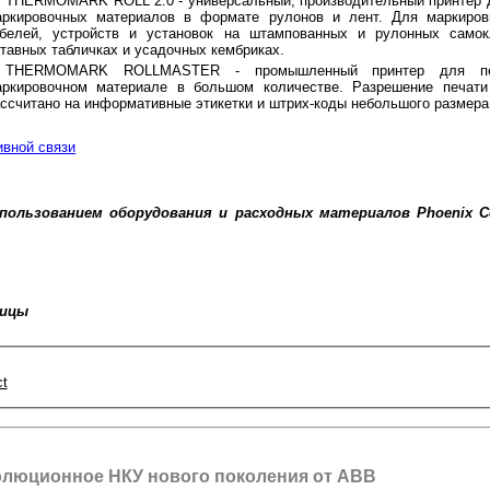
THERMOMARK ROLL 2.0 - универсальный, производительный принтер 
аркировочных материалов в формате рулонов и лент. Для маркиров
абелей, устройств и установок на штампованных и рулонных самок
тавных табличках и усадочных кембриках.
THERMOMARK ROLLMASTER - промышленный принтер для пе
аркировочном материале в большом количестве. Разрешение печати
ссчитано на информативные этикетки и штрих-коды небольшого размера
вной связи
пользованием оборудования и расходных материалов Phoenix Con
ницы
t
люционное НКУ нового поколения от ABB