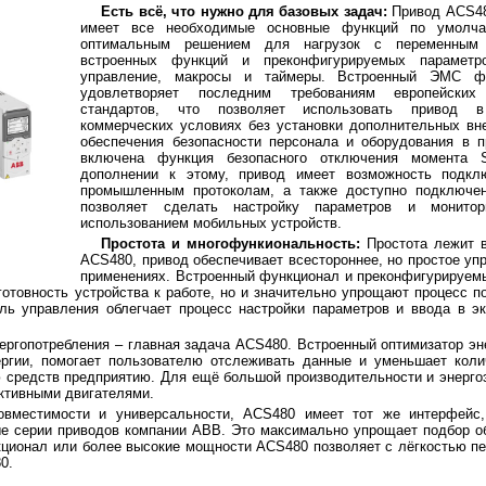
Есть всё, что нужно для базовых задач:
Привод ACS48
имеет все необходимые основные функций по умолч
оптимальным решением для нагрузок с переменным
встроенных функций и преконфигурируемых парамет
управление, макросы и таймеры. Встроенный ЭМС ф
удовлетворяет последним требованиям европейски
стандартов, что позволяет использовать привод
коммерческих условиях без установки дополнительных вн
обеспечения безопасности персонала и оборудования в 
включена функция безопасного отключения момента 
дополнении к этому, привод имеет возможность подкл
промышленным протоколам, а также доступно подключени
позволяет сделать настройку параметров и монит
использованием мобильных устройств.
Простота и многофункиональность:
Простота лежит в
ACS480, привод обеспечивает всестороннее, но простое уп
применениях. Встроенный функционал и преконфигурируем
отовность устройства к работе, но и значительно упрощают процесс п
ль управления облегчает процесс настройки параметров и ввода в э
ргопотребления – главная задача ACS480. Встроенный оптимизатор эн
ергии, помогает пользователю отслеживать данные и уменьшает коли
ю средств предприятию. Для ещё большой производительности и энерг
ктивными двигателями.
местимости и универсальности, ACS480 имеет тот же интерфейс,
ные серии приводов компании АВВ. Это максимально упрощает подбор о
нкционал или более высокие мощности ACS480 позволяет с лёгкостью 
0.