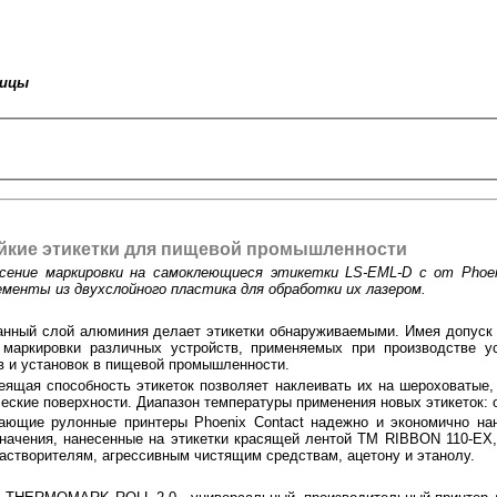
ницы
йкие этикетки для пищевой промышленности
ение маркировки на самоклеющиеся этикетки LS-EML-D с от Phoen
менты из двухслойного пластика для обработки их лазером.
анный слой алюминия делает этикетки обнаруживаемыми. Имея допуск
маркировки различных устройств, применяемых при производстве ус
 и установок в пищевой промышленности.
еящая способность этикеток позволяет наклеивать их на шероховатые,
еские поверхности. Диапазон температуры применения новых этикеток: от
ающие рулонные принтеры Phoenix Contact надежно и экономично нан
значения, нанесенные на этикетки красящей лентой TM RIBBON 110-EX
растворителям, агрессивным чистящим средствам, ацетону и этанолу.