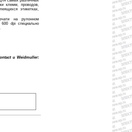
для самых различных
ки клемм, проводов,
леящихся этикетках,
чати на рулонном
 600 dpi специально
.
tact и Weidmuller: