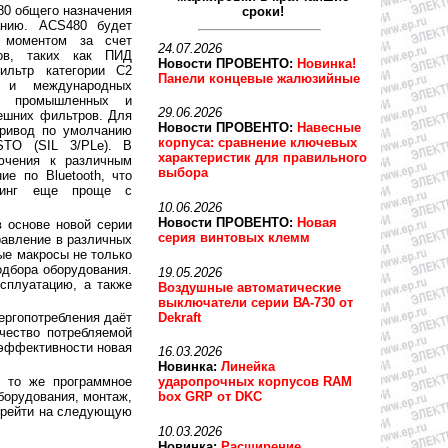
0 общего назначения
сроки!
анию. ACS480 будет
 моментом за счет
24.07.2026
ров, таких как ПИД
Новости ПРОВЕНТО:
Новинка!
ильтр категории С2
Панели концевые жалюзийные
х и международных
 в промышленных и
29.06.2026
ешних фильтров. Для
Новости ПРОВЕНТО:
Навесные
привод по умолчанию
корпуса: сравнение ключевых
STO (SIL 3/PLe). В
характеристик для правильного
ючения к различным
выбора
е по Bluetooth, что
оринг еще проще с
10.06.2026
Новости ПРОВЕНТО:
Новая
 основе новой серии
серия винтовых клемм
равление в различных
ые макросы не только
одбора оборудования.
19.05.2026
ксплуатацию, а также
Воздушные автоматические
выключатели серии ВА-730 от
Dekraft
ергопотребления даёт
чество потребляемой
оэффективности новая
16.03.2026
Новинка:
Линейка
 то же программное
ударопрочных корпусов RAM
борудования, монтаж,
box GRP от DKC
перейти на следующую
10.03.2026
Новинка:
Расширение