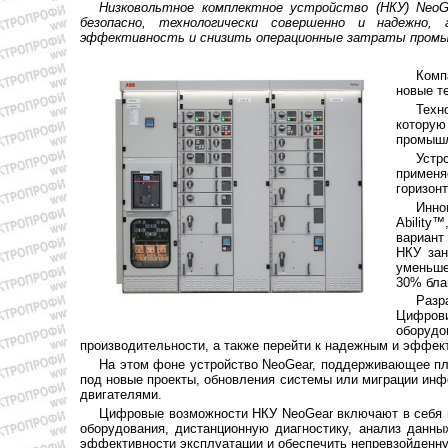
Низковольтное комплектное устройство (НКУ) Neo
безопасно, технологически совершенно и надежно
эффективность и снизить операционные затраты пром
Комп
новые т
Техн
которую
промышл
Устр
примен
горизон
Инно
Ability
вариант
НКУ зан
уменьше
30% бла
Разр
Цифрови
оборуд
производительности, а также перейти к надежным и эффек
На этом фоне устройство NeoGear, поддерживающее пл
под новые проекты, обновления системы или миграции инф
двигателями.
Цифровые возможности НКУ NeoGear включают в себя м
оборудования, дистанционную диагностику, анализ данн
эффективности эксплуатации и обеспечить непревзойденну