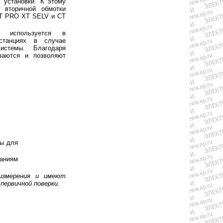
 установки. К этому
 вторичной обмотки
CT PRO XT SELV и CT
 используется в
станциях в случае
истемы. Благодаря
ваются и позволяют
ты для
ваниям
измерения и имеют
ервичной поверки.