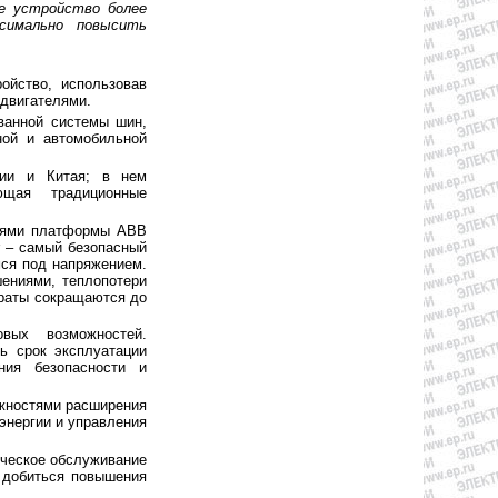
е устройство более
симально повысить
ойство, использовав
 двигателями.
ванной системы шин,
ной и автомобильной
рии и Китая; в нем
ющая традиционные
ниями платформы ABB
r – самый безопасный
мся под напряжением.
ениями, теплопотери
траты сокращаются до
вых возможностей.
ь срок эксплуатации
ния безопасности и
ожностями расширения
энергии и управления
ическое обслуживание
 добиться повышения