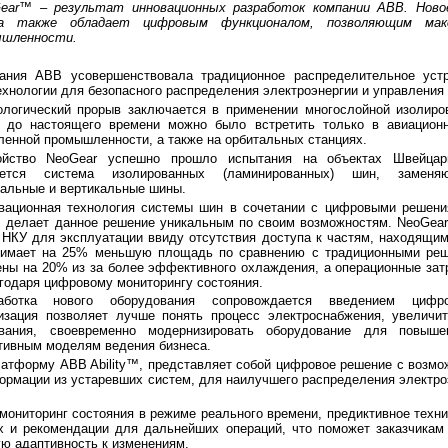
Gear™ – результат инновационных разработок компании ABB. Ново
, а также обладает цифровым функционалом, позволяющим мак
ышленности.
ания ABB усовершенствовала традиционное распределительное устр
ехнологии для безопасного распределения электроэнергии и управления
ологический прорыв заключается в применении многослойной изолиро
 до настоящего времени можно было встретить только в авиацион
енной промышленности, а также на орбитальных станциях.
ойство NeoGear успешно прошло испытания на объектах Швейца
яется система изолированных (ламинированных) шин, заменя
тальные и вертикальные шины.
вационная технология системы шин в сочетании с цифровыми реше
™, делает данное решение уникальным по своим возможностям. NeoGea
 НКУ для эксплуатации ввиду отсутствия доступа к частям, находящи
имает на 25% меньшую площадь по сравнению с традиционными реш
ны на 20% из за более эффективного охлаждения, а операционные за
годаря цифровому мониторингу состояния.
аботка нового оборудования сопровождается введением цифро
зация позволяет лучше понять процесс электроснабжения, увеличит
ования, своевременно модернизировать оборудование для повыше
тивным моделям ведения бизнеса.
атформу ABB Ability™, представляет собой цифровое решение с возм
ормации из устаревших систем, для наилучшего распределения электро
ониторинг состояния в режиме реального времени, предиктивное техн
ых и рекомендации для дальнейших операций, что поможет заказчикам
ю адаптивность к изменениям.