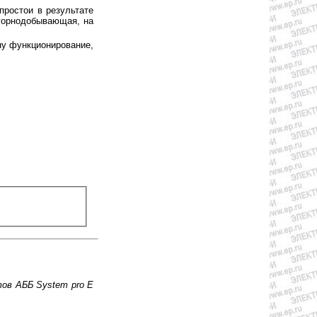
простои в результате
 горнодобывающая, на
ну функционирование,
ов АББ System pro E