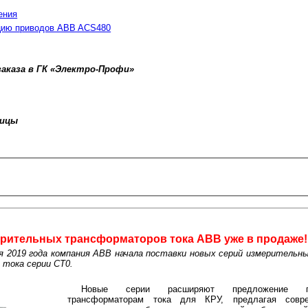
ения
ацию приводов АBB ACS480
заказа в ГК «Электро-Профи»
ницы
рительных трансформаторов тока ABB уже в продаже!
я 2019 года компания ABB начала поставки новых серий измеритель
тока серии CT0.
Новые серии расширяют предложение п
трансформаторам тока для КРУ, предлагая совр