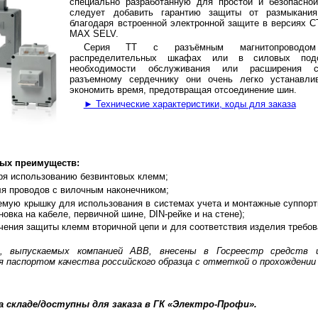
специально разработанную для простой и безопасной
следует добавить гарантию защиты от размыкания
благодаря встроенной электронной защите в версиях 
MAX SELV.
Серия ТТ с разъёмным магнитопроводом
распределительных шкафах или в силовых под
необходимости обслуживания или расширения с
разъемному сердечнику они очень легко устанавли
экономить время, предотвращая отсоединение шин.
► Технические характеристики, коды для заказа
ных преимуществ:
ря использованию безвинтовых клемм;
я проводов с вилочным наконечником;
емую крышку для использования в системах учета и монтажные суппор
овка на кабеле, первичной шине, DIN-рейке и на стене);
чения защиты клемм вторичной цепи и для соответствия изделия требо
, выпускаемых компанией ABB, внесены в Госреестр средств 
аспортом качества российского образца с отметкой о прохождении п
а складе/доступны для заказа в ГК «Электро-Профи».