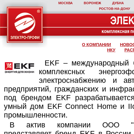
МОСКВА
ВОРОНЕЖ
ДУБНА
РОСТОВ‑НА‑ДОНУ
О КОМПАНИИ
НОВО
НКУ
РАС
EKF – международный б
комплексных энергоэ
электроснабжению и ав
предприятий, гражданских и инфра
под брендом EKF разрабатывается
умный дом EKF Connect Home и IIo
промышленности.
В актив компании ООО "Эле
представляет бренд EKF в России,