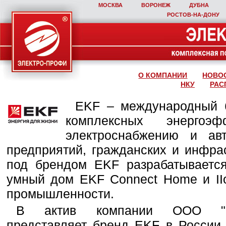
МОСКВА
ВОРОНЕЖ
ДУБНА
РОСТОВ‑НА‑ДОНУ
О КОМПАНИИ
НОВО
НКУ
РАС
EKF – международный б
комплексных энергоэ
электроснабжению и ав
предприятий, гражданских и инфра
под брендом EKF разрабатывается
умный дом EKF Connect Home и IIo
промышленности.
В актив компании ООО "Эле
представляет бренд EKF в России,