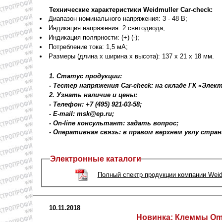
Технические характеристики Weidmuller Car-check:
Диапазон номинального напряжения: 3 - 48 В;
Индикация напряжения: 2 светодиода;
Индикация полярности: (+) (-);
Потребление тока: 1,5 мА;
Размеры (длина х ширина х высота): 137 x 21 x 18 мм.
1. Статус продукции:
- Тестер напряжения Car-check: на складе ГК «Элек
2. Узнать наличие и цены:
- Телефон: +7 (495) 921-03-58;
- E-mail: msk@ep.ru;
- On-line консультант: задать вопрос;
- Оперативная связь: в правом верхнем углу стра
Электронные каталоги
Полный спектр продукции компании Weid
10.11.2018
Новинка:
Клеммы Omni