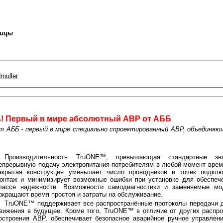
ницы
muller
!
Первый в мире абсолютный АВР от АББ
АББ - первый в мире специально спроектированный АВР, объединяющ
Производительность TruONE™, превышающая стандартные знач
епрерывную подачу электропитания потребителям в любой момент врем
акрытая конструкция уменьшает число проводников и точек подклю
онтаж и минимизирует возможные ошибки при установке для обеспеч
лассе надежности. Возможности самодиагностики и заменяемые мо
окращают время простоя и затраты на обслуживание.
TruONE™ поддерживает все распространённые протоколы передачи д
вижения в будущее. Кроме того, TruONE™ в отличие от других распр
остроения АВР, обеспечивает безопасное аварийное ручное управлен