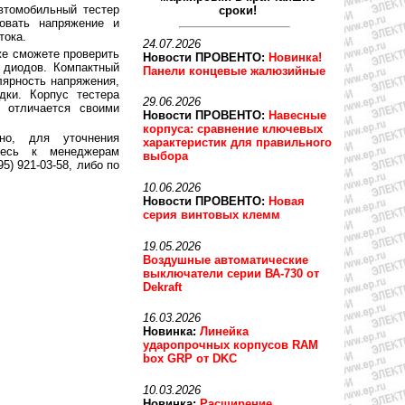
втомобильный тестер
сроки!
ровать напряжение и
тока.
24.07.2026
же сможете проверить
Новости ПРОВЕНТО:
Новинка!
 диодов. Компактный
Панели концевые жалюзийные
лярность напряжения,
дки. Корпус тестера
29.06.2026
й отличается своими
Новости ПРОВЕНТО:
Навесные
корпуса: сравнение ключевых
но, для уточнения
характеристик для правильного
тесь к менеджерам
выбора
5) 921-03-58, либо по
10.06.2026
Новости ПРОВЕНТО:
Новая
серия винтовых клемм
19.05.2026
Воздушные автоматические
выключатели серии ВА-730 от
Dekraft
16.03.2026
Новинка:
Линейка
ударопрочных корпусов RAM
box GRP от DKC
10.03.2026
Новинка:
Расширение