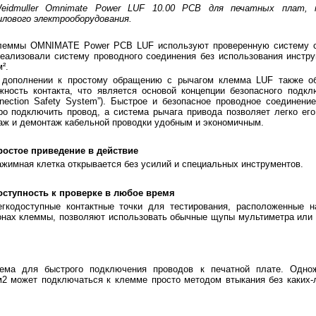
idmuller Omnimate Power LUF 10.00 PCB для печатных плат, 
лового электрооборудования.
леммы OMNIMATE Power PCB LUF используют проверенную систему с
еализовали систему проводного соединения без использования инстр
².
 дополнении к простому обращению с рычагом клемма LUF также о
жность контакта, что является основой концепции безопасного подкл
nnection Safety System”). Быстрое и безопасное проводное соединен
ро подключить провод, а система рычага привода позволяет легко его
аж и демонтаж кабельной проводки удобным и экономичным.
ростое приведение в действие
ажимная клетка открывается без усилий и специальных инструментов.
оступность к проверке в любое время
егкодоступные контактные точки для тестирования, расположенные н
онах клеммы, позволяют использовать обычные щупы мультиметра или
ема для быстрого подключения проводов к печатной плате. Одно
м2 может подключаться к клемме просто методом втыкания без каких-