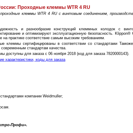
России:
Проходные клеммы WTR 4 RU
 проходные клеммы WTR 4 RU c винтовым соединением, производст
адежность и разнообразие конструкций клеммных колодок с винт
ктирование и оптимизируют эксплуатационную безопасность. Klippon® 
е на практике соответствие самым высоким требованиям.
ые клеммы сертифицированы в соответствии со стандартами Таможе
 современным стандартам качества.
ы доступны для заказа с 06 ноября 2018 (код для заказа 7820000143).
е характеристики, коды для заказа
стандартами компании Weidmuller;
осам.
ектро-Профи».