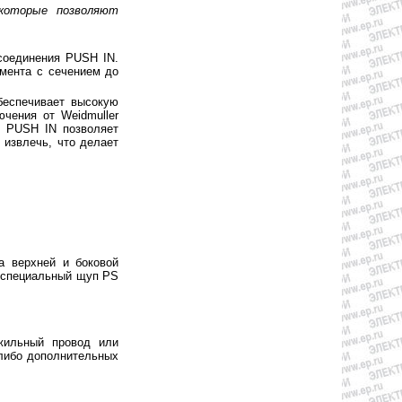
которые позволяют
оединения PUSH IN.
умента с сечением до
беспечивает высокую
ючения от Weidmuller
ие PUSH IN позволяет
 извлечь, что делает
а верхней и боковой
 специальный щуп PS
жильный провод или
либо дополнительных