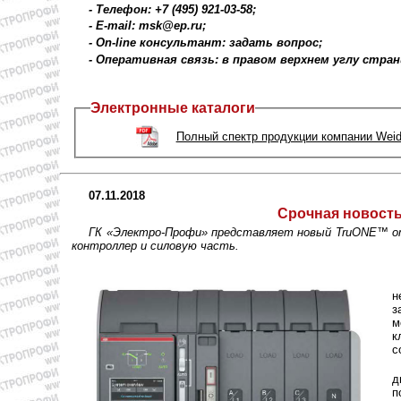
- Телефон: +7 (495) 921-03-58;
- E-mail: msk@ep.ru;
- On-line консультант: задать вопрос;
- Оперативная связь: в правом верхнем углу стра
Электронные каталоги
Полный спектр продукции компании Weid
07.11.2018
Срочная новость
ГК «Электро-Профи» представляет новый TruONE™ от 
контроллер и силовую часть.
н
з
м
к
с
д
п