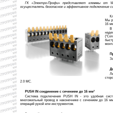
ГК «Электро-Профи» представляет клеммы от We
осуществлять безопасное и эффективное подключение си
К
Мы р
16 мм
В
наде
(“Co
быст
монт
П
З
Д
Л
стор
2.0 MC.
PUSH IN соединение с сечением до 16 мм²
Система подключения PUSH IN - это удобная сист
многожильный провод в наконечнике с сечением до 16 м
операций рукой или инструментом.