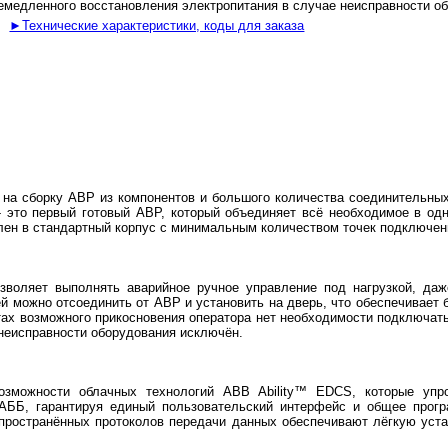
емедленного восстановления электропитания в случае неисправности о
►Технические характеристики, коды для заказа
на сборку АВР из компонентов и большого количества соединительных
 это первый готовый АВР, который объединяет всё необходимое в од
лен в стандартный корпус с минимальным количеством точек подключен
воляет выполнять аварийное ручное управление под нагрузкой, даж
й можно отсоединить от АВР и установить на дверь, что обеспечивает 
тах возможного прикосновения оператора нет необходимости подключат
 неисправности оборудования исключён.
озможности облачных технологий ABB Ability™ EDCS, которые упр
ББ, гарантируя единый пользовательский интерфейс и общее прогр
пространённых протоколов передачи данных обеспечивают лёгкую уста