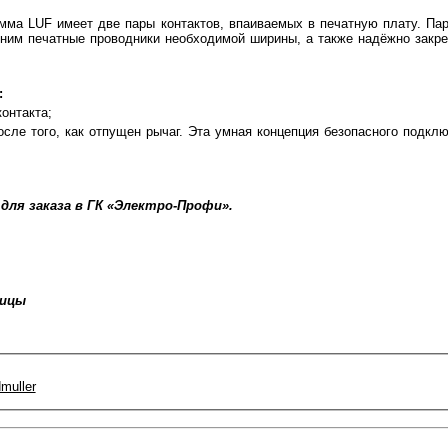
мма LUF имеет две пары контактов, впаиваемых в печатную плату. Па
к ним печатные проводники необходимой ширины, а также надёжно закре
:
онтакта;
осле того, как отпущен рычаг. Эта умная концепция безопасного подкл
 для заказа в ГК «Электро-Профи».
ницы
muller