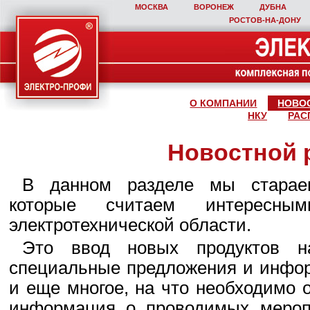
МОСКВА
ВОРОНЕЖ
ДУБНА
РОСТОВ‑НА‑ДОНУ
О КОМПАНИИ
НОВО
НКУ
РАС
Новостной 
В данном разделе мы стараем
которые считаем интересны
электротехнической области.
Это ввод новых продуктов н
специальные предложения и инфор
и еще многое, на что необходимо 
информация о проводимых мероп