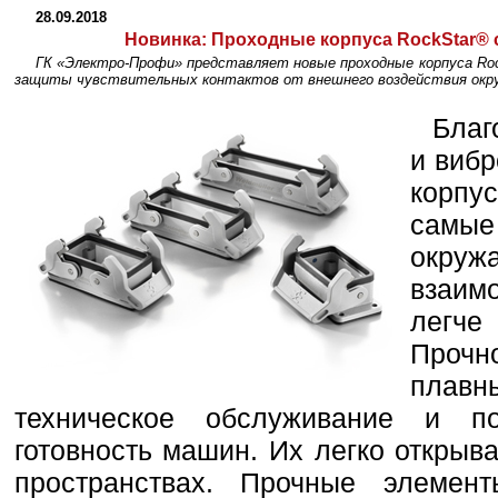
28.09.2018
Новинка:
Проходные корпуса RockStar®
ГК «Электро-Профи» представляет новые проходные корпуса Roc
защиты чувствительных контактов от внешнего воздействия окру
Благ
и виб
корпу
сам
окр
взаи
легче
Прочн
плав
техническое обслуживание и п
готовность машин. Их легко открыв
пространствах. Прочные элеме