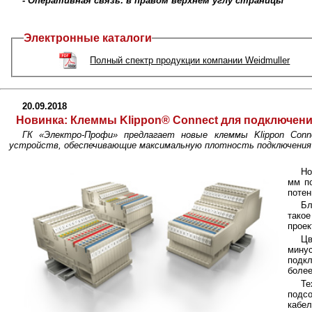
- Оперативная связь: в правом верхнем углу страницы
Электронные каталоги
Полный спектр продукции компании Weidmuller
20.09.2018
Новинка:
Клеммы Klippon® Connect для подключени
ГК «Электро-Профи» предлагает новые клеммы Klippon Conn
устройств, обеспечивающие максимальную плотность подключения 
Но
мм п
потен
Бл
тако
проек
Цв
мину
подкл
боле
Те
подс
кабел