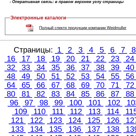
- Оперативная связь: в правом верхнем углу страницы
Электронные каталоги
Полный спектр продукции компании Weidmuller
Страницы:
1
2
3
4
5
6
7
16
17
18
19
20
21
22
23
2
32
33
34
35
36
37
38
39
4
48
49
50
51
52
53
54
55
5
64
65
66
67
68
69
70
71
7
80
81
82
83
84
85
86
87
8
96
97
98
99
100
101
102
10
109
110
111
112
113
114
11
121
122
123
124
125
126
12
133
134
135
136
137
138
13