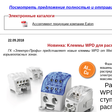
Посмотреть предложение полностью и отправит
Электронные каталоги
Ассортимент продукции компании Eaton
22.09.2018
Новинка:
Kлеммы WPD для расп
ГК «Электро-Профи» представляет новые клеммы WPD от Weidm
взрывоопасных зонах.
Фаз
машины
расп
элект
максим
Р
WPD
ст
рас