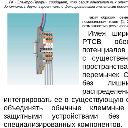
ГК «Электро-Профи» сообщает, что серия одноканальных элек
дополнилась двумя вариантами с фиксированными значениями номинал
Таким образом, сем
номинальным током (1, 
возможностью регулировки 
Имея шири
PTCB обес
потенциалов 
с существен
пространст
перемычек C
без лишни
распределе
интегрировать ее в существующую 
объединять обычные клеммные
защитными устройствами без и
специализированных компонентов.