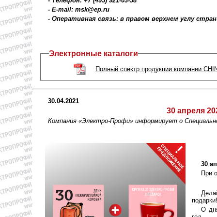
- Телефон: +7 (495) 921-03-58
- E-mail: msk@ep.ru
- Оперативная связь: в правом верхнем углу стра
Электронные каталоги
Полный спектр продукции компании CHINT
30.04.2021
30 апреля 20
Компания «Электро-Профи» информирует о Специал
30 а
При 
Дела
подарки
О дн
год.