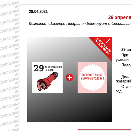
29.04.2021
29 апреля
Компания «Электро-Профи» информирует о Специал
29 а
При 
условия
Подр
Дела
подарки
О дн
год.