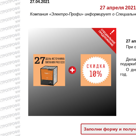
27.04.2021
27 апреля 2021
Компания «Электро-Профи» информирует о Специал
27 а
При 
Дела
подарки
О дн
год.
Заполни форму и получ