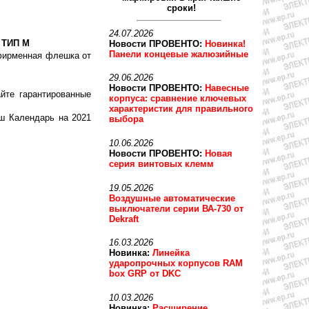
сроки!
24.07.2026
 ТИП М
Новости ПРОВЕНТО:
Новинка!
Панели концевые жалюзийные
фирменная флешка от
29.06.2026
Новости ПРОВЕНТО:
Навесные
йте гарантированные
корпуса: сравнение ключевых
характеристик для правильного
ш Календарь на 2021
выбора
10.06.2026
Новости ПРОВЕНТО:
Новая
серия винтовых клемм
19.05.2026
Воздушные автоматические
выключатели серии ВА-730 от
Dekraft
16.03.2026
Новинка:
Линейка
ударопрочных корпусов RAM
box GRP от DKC
10.03.2026
Новинка:
Расширение