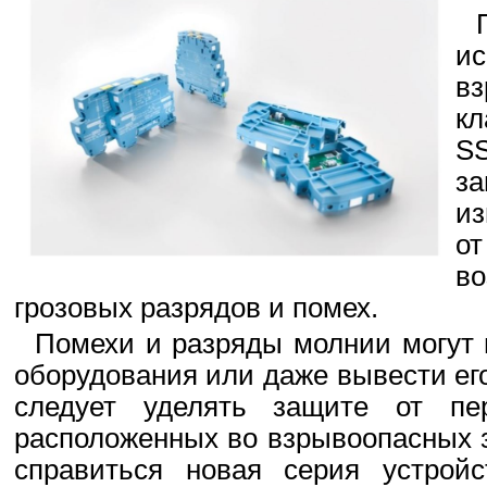
и
в
кл
S
з
из
от
в
грозовых разрядов и помех.
Помехи и разряды молнии могут 
оборудования или даже вывести ег
следует уделять защите от пе
расположенных во взрывоопасных з
справиться новая серия устро