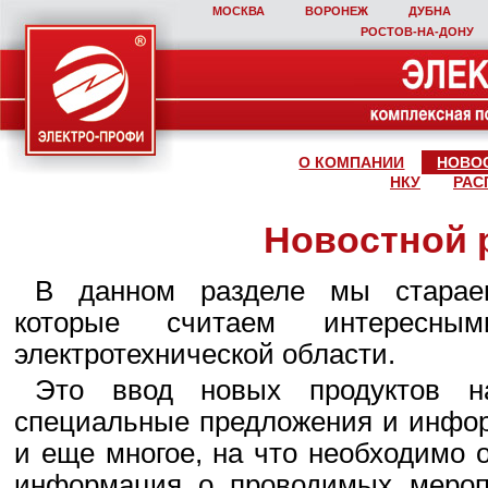
МОСКВА
ВОРОНЕЖ
ДУБНА
РОСТОВ‑НА‑ДОНУ
О КОМПАНИИ
НОВО
НКУ
РАС
Новостной 
В данном разделе мы стараем
которые считаем интересны
электротехнической области.
Это ввод новых продуктов н
специальные предложения и инфор
и еще многое, на что необходимо 
информация о проводимых мероп