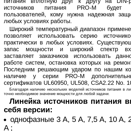
питания вплотную друг к другу на DIN-р
источников питания PRO-M будет 
пользователей, кому нужна надежная защ
любых условиях работы.
Широкий температурный диапазон применени
позволяет использовать серию источни
практически в любых условиях. Существую
запас мощности и широкий спектр вх
заставляет заказчиков использовать дан
работе систем, остановка которых на ремон
Последним решающим ударом по нашим кон
наличие у серии PRO-M дополнительны
сертификатов UL60950, UL508, CSA2.22 No. 1
Благодаря наличию нескольких моделей источников питания в л
точно необходимое значение мощности для любой задачи.
Линейка источников питания в
себя версии:
однофазные 3 A, 5 A, 7,5 A, 10 A, 
A ;