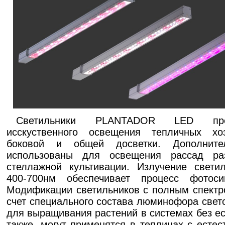
Cветильники PLANTADOR LED пре
исскуственного освещения тепличных хо
боковой и общей досветки. Дополните
иcпользованы для освещения рассад ра
стеллажной культивации. Излучение свети
400-700нм обеспечивает процесс фотоси
Модификации светильников с полным спектром
счет специального состава люминофора све
для выращивания растений в системах без ес
также, могут применятся в теплицах с есте