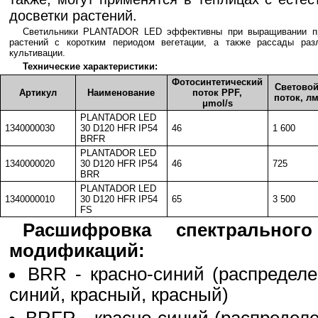
досветки растений.
Светильники PLANTADOR LED эффективны при выращивании пр
растений с коротким периодом вегетации, а также рассады раз
культивации.
Технические характеристики:
Фотосинтетический
Светово
Артикул
Наименование
поток PPF,
поток, л
μmol/s
PLANTADOR LED
1340000030
30 D120 HFR IP54
46
1 600
BRFR
PLANTADOR LED
1340000020
30 D120 HFR IP54
46
725
BRR
PLANTADOR LED
1340000010
30 D120 HFR IP54
65
3 500
FS
Расшифровка спектрального
модификаций:
BRR - красно-синий (распределе
синий, красный, красный)
BRFR - красно-синий (распределе