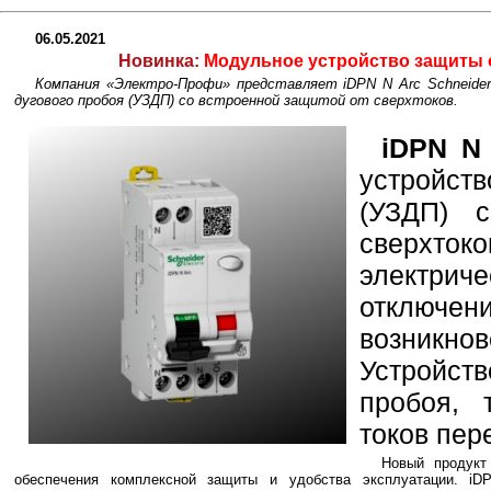
06.05.2021
Новинка:
Модульное устройство защиты о
Компания «Электро-Профи» представляет iDPN N Arc Schneide
дугового пробоя (УЗДП) со встроенной защитой от сверхтоков.
iDPN N
устройств
(УЗДП) 
сверхток
электри
отклю
возникно
Устройств
пробоя, 
токов пер
Новый продукт
обеспечения комплексной защиты и удобства эксплуатации. i