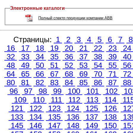
Электронные каталоги
Полный спектр продукции компании ABB
Страницы:
1
2
3
4
5
6
7
16
17
18
19
20
21
22
23
2
32
33
34
35
36
37
38
39
4
48
49
50
51
52
53
54
55
5
64
65
66
67
68
69
70
71
7
80
81
82
83
84
85
86
87
8
96
97
98
99
100
101
102
10
109
110
111
112
113
114
11
121
122
123
124
125
126
12
133
134
135
136
137
138
13
145
146
147
148
149
150
15