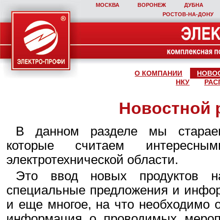
МОСКВА
ВОРОНЕЖ
ДУБНА
РОСТОВ‑НА‑ДОНУ
О КОМПАНИИ
НОВО
НКУ
РАС
Новостной 
В данном разделе мы стараем
которые считаем интересны
электротехнической области.
Это ввод новых продуктов н
специальные предложения и инфор
и еще многое, на что необходимо 
информация о проводимых мероп