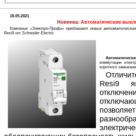
18.05.2021
Новинка:
Автоматические выклю
Компания «Электро-Профи» предлагает новые автоматически
Resi9 от Schneider Electric.
Автоматическ
коммутации элект
короткого замыкани
Отличи
Resi9 я
отключен
отключаю
позволя
разноо
элект