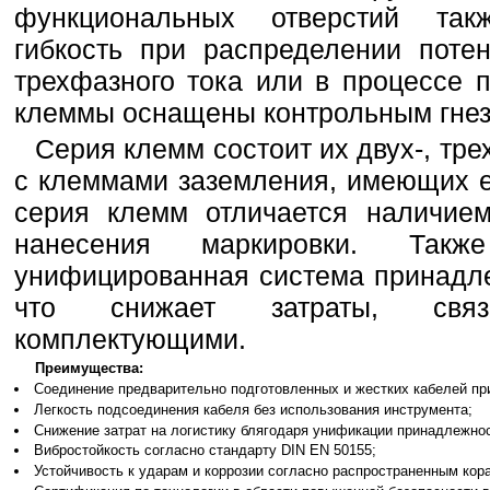
функциональных отверстий так
гибкость при распределении поте
трехфазного тока или в процессе 
клеммы оснащены контрольным гнез
Серия клемм состоит их двух-, тр
с клеммами заземления, имеющих е
серия клемм отличается наличие
нанесения маркировки. Такж
унифицированная система принадле
что снижает затраты, свя
комплектующими.
Преимущества:
Соединение предварительно подготовленных и жестких кабелей при
Легкость подсоединения кабеля без использования инструмента;
Снижение затрат на логистику блягодаря унификации принадлежнос
Вибростойкость согласно стандарту DIN EN 50155;
Устойчивость к ударам и коррозии согласно распространенным ко