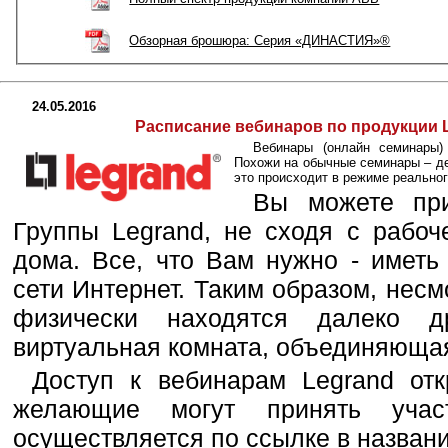
Обзорная брошюра: Серия «ДИНАСТИЯ»®
24.05.2016
Расписание вебинаров по продукции Le
Вебинары (онлайн семинары)
Похожи на обычные семинары – де
это происходит в режиме реальног
Вы можете при
Группы Legrand, не сходя с рабоч
дома. Все, что Вам нужно - иметь
сети Интернет. Таким образом, несмо
физически находятся далеко д
виртуальная комната, объединяющая
Доступ к вебинарам Legrand от
желающие могут принять учас
осуществляется по ссылке в назван