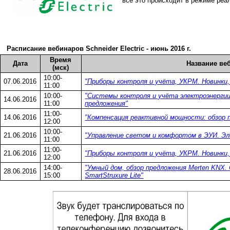
все это происходит в режиме реа
Расписание вебинаров Schneider Electric - июнь 2016 г.
Время
Дата
Название ве
(мск)
10:00-
07.06.2016
"Приборы контроля и учёта, УКРМ. Новинки, 
11:00
10:00-
"Системы контроля и учёта электроэнергии
14.06.2016
11:00
предложения"
11:00-
14.06.2016
"Компенсация реактивной мощности: обзор 
12:00
10:00-
21.06.2016
"Управление светом и комфортом в ЭУИ. Э
11:00
11:00-
21.06.2016
"Приборы контроля и учёта, УКРМ. Новинки, 
12:00
14:00-
"Умный дом, обзор предложения Merten KNX
28.06.2016
15:00
SmartStruxure Lite"