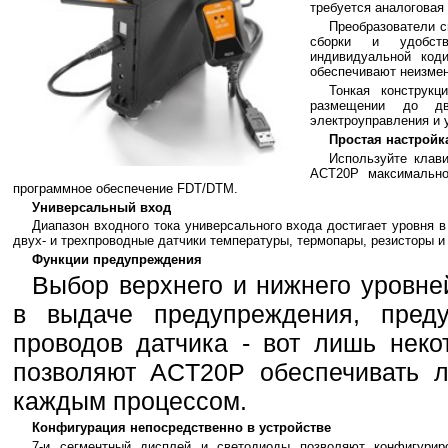
требуется аналоговая 
Преобразователи 
сборки и удобст
индивидуальной код
обеспечивают неизме
Тонкая конструк
размещении до д
электроуправления и 
Простая настройк
Используйте клав
ACT20P максимально
программное обеспечение FDT/DTM.
Универсальный вход
Диапазон входного тока универсального входа достигает уровня 
двух- и трехпроводные датчики температуры, термопары, резисторы и
Функции предупреждения
Выбор верхнего и нижнего уровне
в выдаче предупреждения, пред
проводов датчика - вот лишь неко
позволяют ACT20P обеспечивать л
каждым процессом.
Конфигурация непосредственно в устройстве
7-и сегментный дисплей и светодиоды позволяют конфигурир