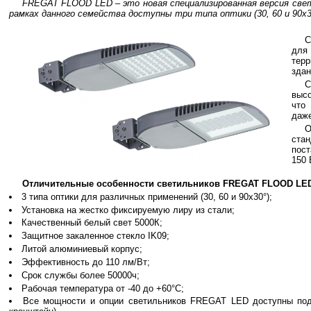
FREGAT FLOOD LED – это новая специализированная версия све
рамках данного семейства доступны три типа оптики (30, 60 и 90х3
С
для
тер
здан
С
высо
что
даже
ста
пос
150 
Отличительные особенности светильников FREGAT FLOOD LE
3 типа оптики для различных применений (30, 60 и 90х30°);
Установка на жестко фиксируемую лиру из стали;
Качественный белый свет 5000К;
Защитное закаленное стекло IK09;
Литой алюминиевый корпус;
Эффективность до 110 лм/Вт;
Срок службы более 50000ч;
Рабочая температура от -40 до +60°С;
Все мощности и опции светильников FREGAT LED доступны под