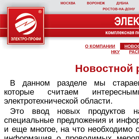
МОСКВА
ВОРОНЕЖ
ДУБНА
РОСТОВ‑НА‑ДОНУ
О КОМПАНИИ
НОВО
НКУ
РАС
Новостной 
В данном разделе мы стараем
которые считаем интересны
электротехнической области.
Это ввод новых продуктов н
специальные предложения и инфор
и еще многое, на что необходимо 
информация о проводимых мероп