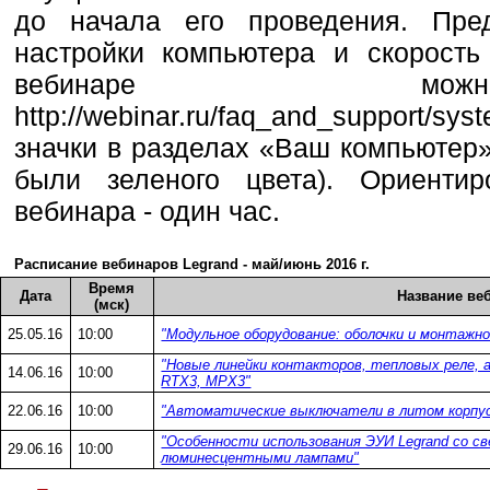
до начала его проведения. Пред
настройки компьютера и скорость
вебинаре мо
http://webinar.ru/faq_and_support/sy
значки в разделах «Ваш компьютер
были зеленого цвета). Ориентир
вебинара - один час.
Расписание вебинаров Legrand - май/июнь 2016 г.
Время
Дата
Название ве
(мск)
25.05.16
10:00
"Модульное оборудование: оболочки и монтажно
"Новые линейки контакторов, тепловых реле,
14.06.16
10:00
RTX3, MPX3"
22.06.16
10:00
"Автоматические выключатели в литом корпу
"Особенности использования ЭУИ Legrand со 
29.06.16
10:00
люминесцентными лампами"