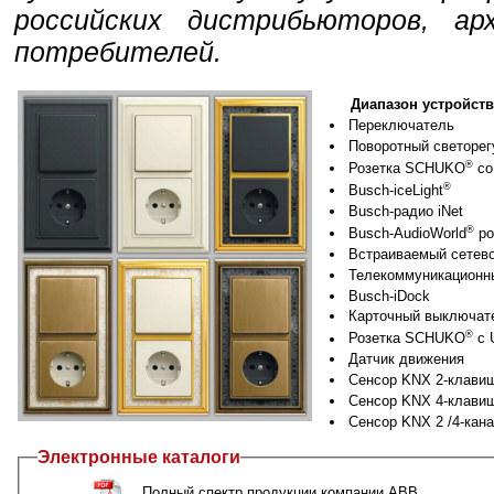
российских дистрибьюторов, ар
потребителей.
Диапазон устройств
Переключатель
Поворотный светорег
®
Розетка SCHUKO
со
®
Busch-iceLight
Busch-радио iNet
®
Busch-AudioWorld
ро
Встраиваемый сетево
Телекоммуникационн
Busch-iDock
Карточный выключат
®
Розетка SCHUKO
с 
Датчик движения
Сенсор KNX 2-клави
Сенсор KNX 4-клави
Сенсор KNX 2 /4-кан
Электронные каталоги
Полный спектр продукции компании ABB