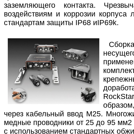
заземляющего контакта. Чрезв
воздействиям и коррозии корпуса 
стандартам защиты IP68 иIP69k.
Сборк
несуще
примен
компле
крепеж
дорабо
RockSta
образом
через кабельный ввод М25. Многож
медные проводники от 25 до 95 мм2
с использованием стандартных обж