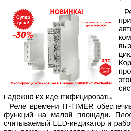
Р
пр
ав
ко
вы
ци
К
пр
это
си
надежно их идентифицировать.
Реле времени IT-TIMER обеспечи
функций на малой площади. Плос
считываемый LED-индикатор и рабо