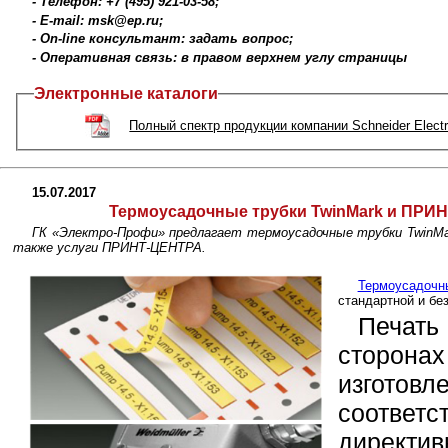
- Телефон: +7 (495) 921-03-58;
- E-mail: msk@ep.ru;
- On-line консультант: задать вопрос;
- Оперативная связь: в правом верхнем углу страницы
Электронные каталоги
Полный спектр продукции компании Schneider Electr
15.07.2017
Термоусадочные трубки TwinMark и ПРИ
ГК «Электро-Профи» предлагает термоусадочные трубки TwinMark
также услуги ПРИНТ-ЦЕНТРА.
Термоусадочн
стандартной и бе
Печать
сторон
изгото
соотве
дирек