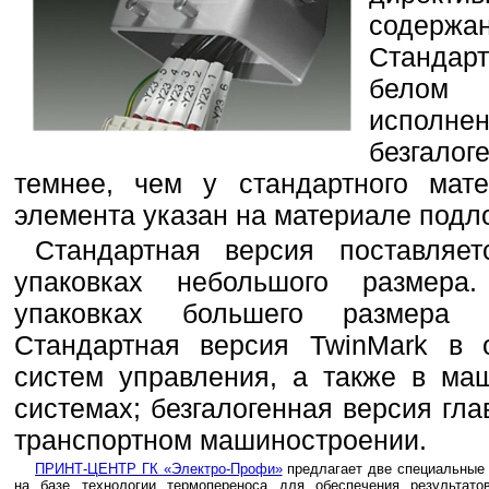
содержан
Стандар
белом 
испол
безгал
темнее, чем у стандартного мате
элемента указан на материале подл
Стандартная версия поставляе
упаковках небольшого размера
упаковках большего размера 
Стандартная версия TwinMark в 
систем управления, а также в ма
системах; безгалогенная версия гл
транспортном машиностроении.
ПРИНТ-ЦЕНТР ГК «Электро-Профи»
предлагает две специальные 
на базе технологии термопереноса для обеспечения результато