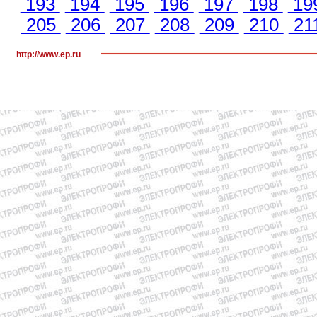
193
194
195
196
197
198
19
205
206
207
208
209
210
21
http://www.ep.ru