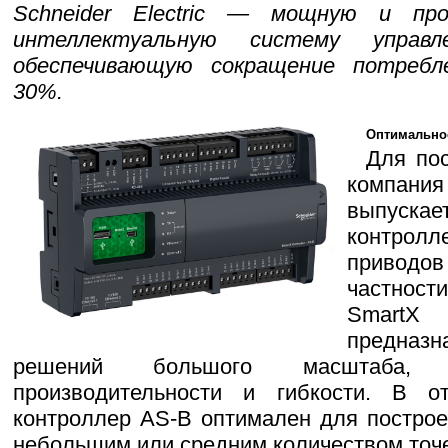
Schneider Electric — мощную и пр
интеллектуальную систему управл
обеспечивающую сокращение потребле
30%.
Оптимально
Для по
компани
выпуск
контро
приводов
частности
SmartX
предназ
решений большого масштаба, 
производительности и гибкости. В о
контроллер AS-B оптимален для построе
небольшим или средним количеством точе