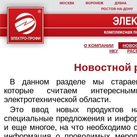
МОСКВА
ВОРОНЕЖ
ДУБНА
РОСТОВ‑НА‑ДОНУ
О КОМПАНИИ
НОВО
НКУ
РАС
Новостной 
В данном разделе мы стараем
которые считаем интересны
электротехнической области.
Это ввод новых продуктов н
специальные предложения и инфор
и еще многое, на что необходимо 
информация о проводимых мероп