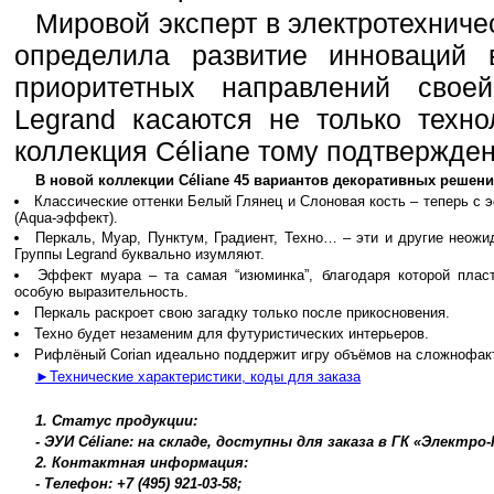
Мировой эксперт в электротехниче
определила развитие инноваций 
приоритетных направлений своей
Legrand касаются не только техно
коллекция Céliane тому подтвержден
В новой коллекции Céliane 45 вариантов декоративных решени
Классические оттенки Белый Глянец и Слоновая кость – теперь с
(Aqua-эффект).
Перкаль, Муар, Пунктум, Градиент, Техно… – эти и другие неожи
Группы Legrand буквально изумляют.
Эффект муара – та самая “изюминка”, благодаря которой плас
особую выразительность.
Перкаль раскроет свою загадку только после прикосновения.
Техно будет незаменим для футуристических интерьеров.
Рифлёный Соrian идеально поддержит игру объёмов на сложнофак
►Технические характеристики, коды для заказа
1. Статус продукции:
- ЭУИ Céliane: на складе, доступны для заказа в ГК «Электро
2. Контактная информация:
- Телефон: +7 (495) 921-03-58;