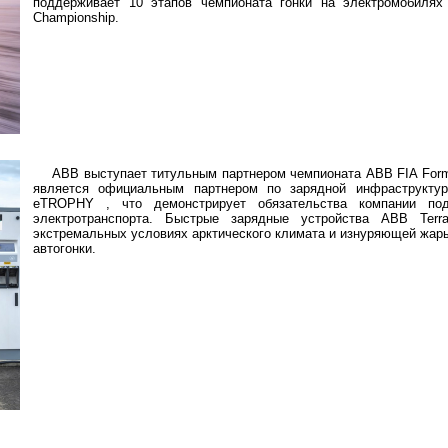
поддерживает 10 этапов чемпионата гонки на электромобиля
Championship.
ABB выступает титульным партнером чемпионата ABB FIA Form
является официальным партнером по зарядной инфраструктур
eTROPHY , что демонстрирует обязательства компании под
электротранспорта. Быстрые зарядные устройства ABB Ter
экстремальных условиях арктического климата и изнуряющей жары
автогонки.