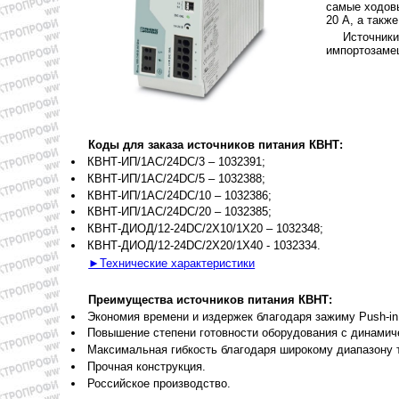
самые ходовы
20 А, а такж
Источники
импортозаме
Коды для заказа источников питания КВНТ:
КВНТ-ИП/1AC/24DC/3 – 1032391;
КВНТ-ИП/1AC/24DC/5 – 1032388;
КВНТ-ИП/1AC/24DC/10 – 1032386;
КВНТ-ИП/1AC/24DC/20 – 1032385;
КВНТ-ДИОД/12-24DC/2X10/1X20 – 1032348;
КВНТ-ДИОД/12-24DC/2X20/1X40 - 1032334.
►Технические характеристики
Преимущества источников питания КВНТ:
Экономия времени и издержек благодаря зажиму Push-in 
Повышение степени готовности оборудования с динамиче
Максимальная гибкость благодаря широкому диапазону те
Прочная конструкция.
Российское производство.