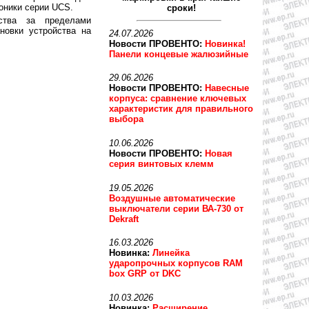
оники серии UCS.
сроки!
ства за пределами
новки устройства на
24.07.2026
Новости ПРОВЕНТО:
Новинка!
Панели концевые жалюзийные
29.06.2026
Новости ПРОВЕНТО:
Навесные
корпуса: сравнение ключевых
характеристик для правильного
выбора
10.06.2026
Новости ПРОВЕНТО:
Новая
серия винтовых клемм
19.05.2026
Воздушные автоматические
выключатели серии ВА-730 от
Dekraft
16.03.2026
Новинка:
Линейка
ударопрочных корпусов RAM
box GRP от DKC
10.03.2026
Новинка:
Расширение