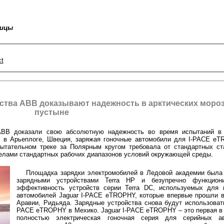
ницы
t
тва ABB доказывают надежность в арктических мороз
пустыне
 ABB доказали свою абсолютную надежность во время испытаний в 
y, в Арьеплоге, Швеция, заряжая гоночные автомобили для I-PACE eT
ытательном треке за Полярным кругом требовала от стандартных ста
делами стандартных рабочих диапазонов условий окружающей среды.
Площадка зарядки электромобилей в Ледовой академии была
зарядными устройствами Terra HP и безупречно функциони
эффективность устройств серии Terra DC, используемых для 
автомобилей Jaguar I-PACE eTROPHY, которые впервые прошли в
Аравии, Ридьяда. Зарядные устройства снова будут использовать
PACE eTROPHY в Мехико. Jaguar I-PACE eTROPHY – это первая в
полностью электрическая гоночная серия для серийных ав