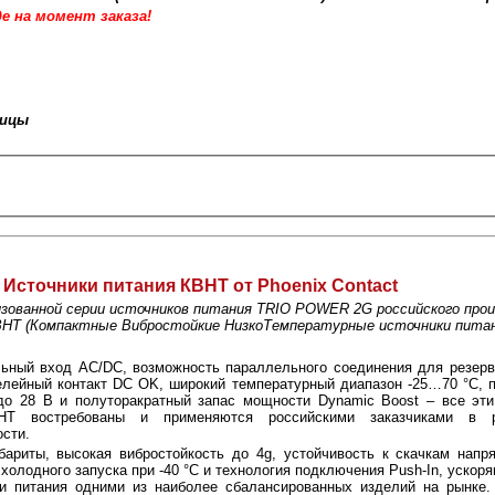
 на момент заказа!‪
ницы
Источники питания КВНТ от Phoenix Contact
изованной серии источников питания TRIO POWER 2G российского прои
КВНТ (Компактные Вибростойкие НизкоТемпературные источники питан
ьный вход AC/DC, возможность параллельного соединения для резерв
елейный контакт DC OK, широкий температурный диапазон -25…70 °С, 
до 28 В и полуторакратный запас мощности Dynamic Boost – все эти
НТ востребованы и применяются российскими заказчиками в р
сти.
ариты, высокая вибростойкость до 4g, устойчивость к скачкам напр
холодного запуска при -40 °С и технология подключения Push-In, уско
ки питания одними из наиболее сбалансированных изделий на рынке.