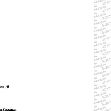
ненной
ро-Профи».