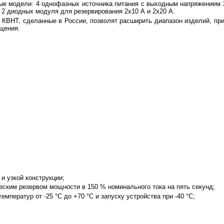
е модели: 4 однофазных источника питания с выходным напряжением 24
е 2 диодных модуля для резервирования 2х10 А и 2х20 А.
 КВНТ, сделанные в России, позволят расширить диапазон изделий, пр
щения.
и узкой конструкции;
ским резервом мощности в 150 % номинального тока на пять секунд;
мператур от -25 °C до +70 °C и запуску устройства при -40 °C;