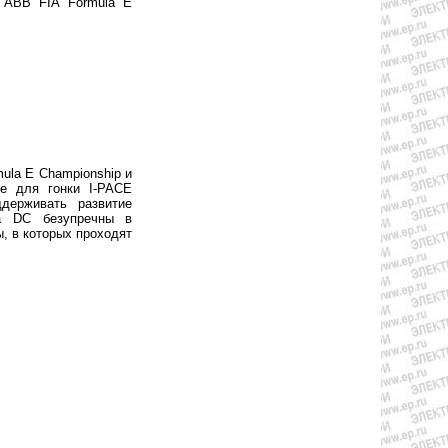
х ABB FIA Formula E
ula E Championship и
е для гонки I-PACE
держивать развитие
ra DC безупречны в
, в которых проходят