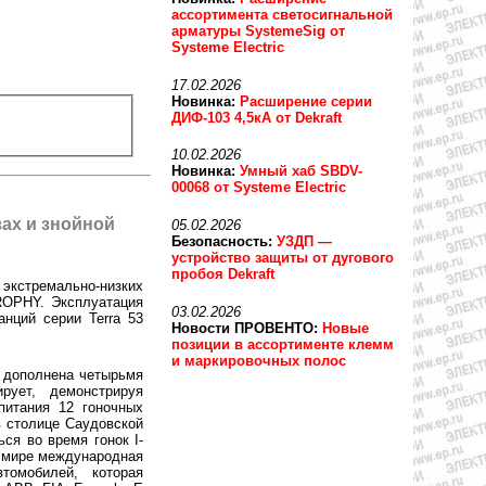
ассортимента светосигнальной
арматуры SystemeSig от
Systeme Electric
17.02.2026
Новинка:
Расширение серии
ДИФ-103 4,5кА от Dekraft
10.02.2026
Новинка:
Умный хаб SBDV-
00068 от Systeme Electric
ах и знойной
05.02.2026
Безопасность:
УЗДП —
устройство защиты от дугового
пробоя Dekraft
экстремально-низких
ROPHY. Эксплуатация
03.02.2026
нций серии Terra 53
Новости ПРОВЕНТО:
Новые
позиции в ассортименте клемм
и маркировочных полос
 дополнена четырьмя
рует, демонстрируя
питания 12 гоночных
 столице Саудовской
ся во время гонок I-
 мире международная
томобилей, которая