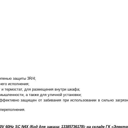
епенью защиты 3R/4;
него исполнения;
т и термостат, для размещения внутри шкафа;
мышленности, а также для уличной установки;
ффективно защищен от забивания при использовании в сильно загряз
 переполнения.
 60Hz SC N4X (Код для заказа: 13385736178): на складе ГК «Элект