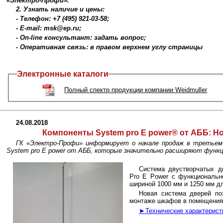
«Электро-Профи».
2. Узнать наличие и цены:
- Телефон: +7 (495) 921-03-58;
- E-mail: msk@ep.ru;
- On-line консультант: задать вопрос;
- Оперативная связь: в правом верхнем углу страницы
Электронные каталоги
Полный спектр продукции компании Weidmuller
24.08.2018
Компоненты System pro E power® от АББ:
Но
ГК «Электро-Профи» информирует о начале продаж в третьем 
System pro E power от АББ, которые значительно расширяют функ
Cистема двустворчатых д
Pro E Power с функциональн
шириной 1000 мм и 1250 мм д
Новая система дверей по
монтаже шкафов в помещения
►Технические характеристи