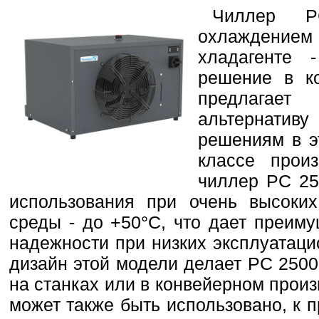
Чиллер 
охлаждение
хладагенте 
решение в ко
предлагае
альтернати
решениям в э
классе произ
чиллер PC 25
использования при очень высоки
среды - до +50°C, что дает преим
надежности при низких эксплуатац
дизайн этой модели делает PC 250
на станках или в конвейерном произ
может также быть использовано, к 