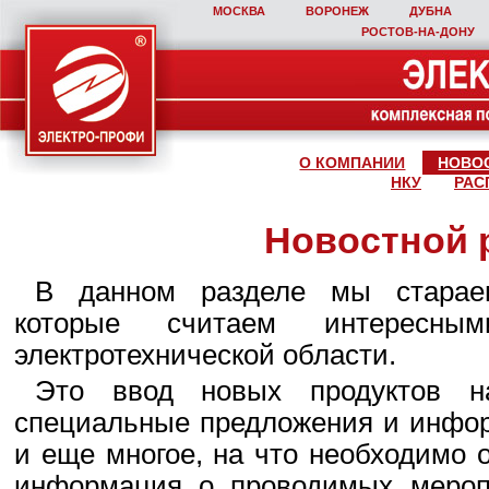
МОСКВА
ВОРОНЕЖ
ДУБНА
РОСТОВ‑НА‑ДОНУ
О КОМПАНИИ
НОВО
НКУ
РАС
Новостной 
В данном разделе мы стараем
которые считаем интересны
электротехнической области.
Это ввод новых продуктов н
специальные предложения и инфор
и еще многое, на что необходимо 
информация о проводимых мероп