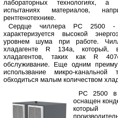
лабораторных технологиях, а
испытаниях материалов, нап
рентгенотехнике.
Сердце чиллера PC 2500 - 
характеризуется высокой энерг
уровнем шума при работе. Чил
хладагенте R 134a, который,
хладагентов, таких как R 407
обслуживание. Еще одним преиму
использвание микро-канальной т
обходиться малым количеством хлад
PC 2500 в 
оснащен конд
который о
производител