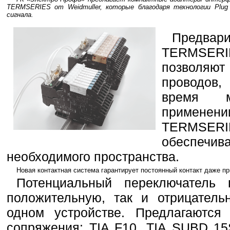
TERMSERIES от Weidmuller, которые благодаря технологии Plug
сигнала.
Предвар
TERMSERIE
позволяю
проводов,
время м
применен
TERMSE
обеспечив
необходимого пространства.
Новая контактная система гарантирует постоянный контакт даже пр
Потенциальный переключатель 
положительную, так и отрицатель
одном устройстве. Предлагаются
сопряжения: TIA F10, TIA SUBD 15