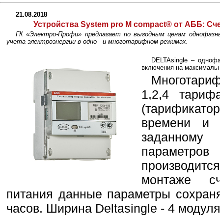
21.08.2018
Устройства System pro M compact® от АББ:
Сче
ГК «Электро-Профи» предлагает по выгодным ценам однофазны
учета электроэнергии в одно - и многотарифном режимах.
DELTAsingle – одноф
включения на максимальн
Многотари
1,2,4 тариф
(тарификато
времени и 
заданному
параметро
производит
монтаже сч
питания данные параметры сохран
часов. Ширина Deltasingle - 4 модуля