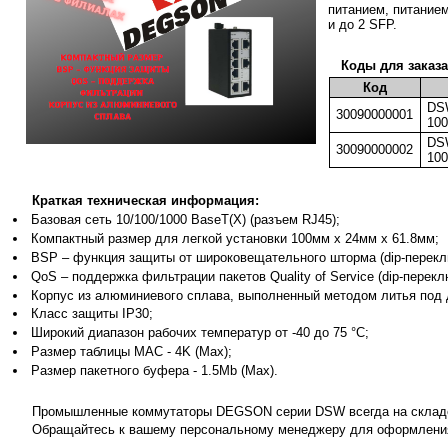
питанием, питание
и до 2 SFP.
Коды для заказ
Код
DS
30090000001
100
DS
30090000002
100
Краткая техническая информация:
Базовая сеть 10/100/1000 BaseT(X) (разъем RJ45);
Компактный размер для легкой установки 100мм x 24мм x 61.8мм;
BSP – функция защиты от широковещательного шторма (dip-перекл
QoS – поддержка фильтрации пакетов Quality of Service (dip-перекл
Корпус из алюминиевого сплава, выполненный методом литья под
Класс защиты IP30;
Широкий диапазон рабочих температур от -40 до 75 °C;
Размер таблицы MAC - 4K (Max);
Размер пакетного буфера - 1.5Mb (Max).
Промышленные коммутаторы DEGSON серии DSW всегда на складе
Обращайтесь к вашему персональному менеджеру для оформлени