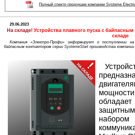
Полный спектр продукции компании Systeme Electri
29.06.2023
На складе!
Устройства плавного пуска с байпасным к
складе
Компания «Электро-Профи» информирует о поступлении на
байпасным контактором серии SystemeStart производства компании «
Устро
предназ
двигате
мощности 
облада
защитны
набор
коммуник