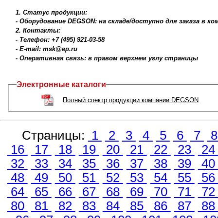
1. Статус продукции:
- Оборудование DEGSON: на складе/доступно для заказа в к
2. Контакты:
- Телефон: +7 (495) 921-03-58
- E-mail: msk@ep.ru
- Оперативная связь: в правом верхнем углу страницы
Электронные каталоги
Полный спектр продукции компании DEGSON
Страницы:
1
2
3
4
5
6
7
16
17
18
19
20
21
22
23
2
32
33
34
35
36
37
38
39
4
48
49
50
51
52
53
54
55
5
64
65
66
67
68
69
70
71
7
80
81
82
83
84
85
86
87
8