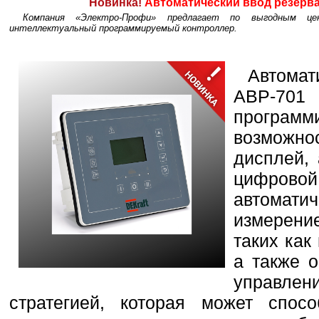
Новинка!
Автоматический ввод резерва 
Компания «Электро-Профи» предлагает по выгодным ц
интеллектуальный программируемый контроллер.
Автомат
АВР-701
програм
возможно
дисплей,
цифров
автомат
измерени
таких как
а также 
управлени
стратегией, которая может спос