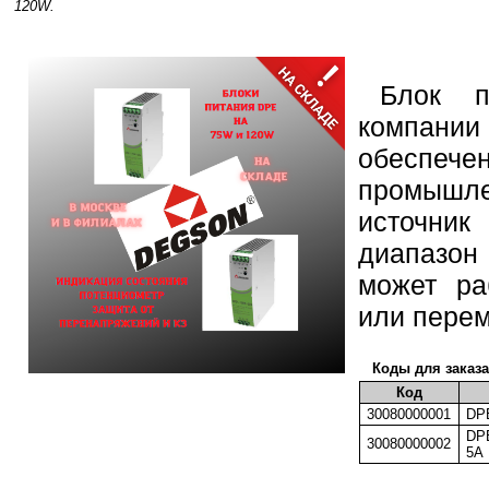
120W.
Блок п
компании
обеспече
промыш
источни
диапазо
может ра
или перем
Коды для заказ
Код
30080000001
DPE
DPE
30080000002
5A