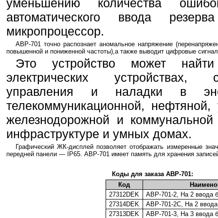
уменьшению количества ошиб
автоматического ввода резер
микропроцессор.
АВР-701 точно распознает аномальное напряжение (перенапряже
повышенной и пониженной частоты),а также выводит цифровые сигнал
Это устройство может найт
электрических устройствах, с
управления и наладки в эне
телекоммуникационной, нефтяной, 
железнодорожной и коммунальной 
инфраструктуре и умных домах.
Графический ЖК-дисплей позволяет отображать измеренные знач
передней панели — IP65. АВР-701 имеет память для хранения записей
Коды для заказа АВР-701:
Код
Наимено
27312DEK
АВР-701-2, На 2 ввода 
27314DEK
АВР-701-2С, На 2 ввод
27313DEK
АВР-701-3, На 3 ввода 