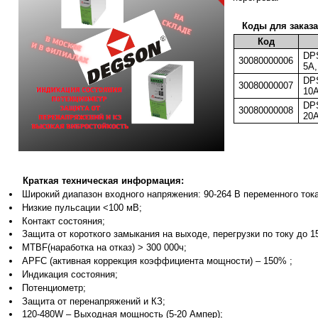
Коды для заказ
Код
DPS
30080000006
5A,
DPS
30080000007
10A
DPS
30080000008
20A
Краткая техническая информация:
Широкий диапазон входного напряжения: 90-264 В переменного тока 
Низкие пульсации <100 мВ;
Контакт состояния;
Защита от короткого замыкания на выходе, перегрузки по току до 1
MTBF(наработка на отказ) > 300 000ч;
APFC (активная коррекция коэффициента мощности) – 150% ;
Индикация состояния;
Потенциометр;
Защита от перенапряжений и КЗ;
120-480W – Выходная мощность (5-20 Ампер);