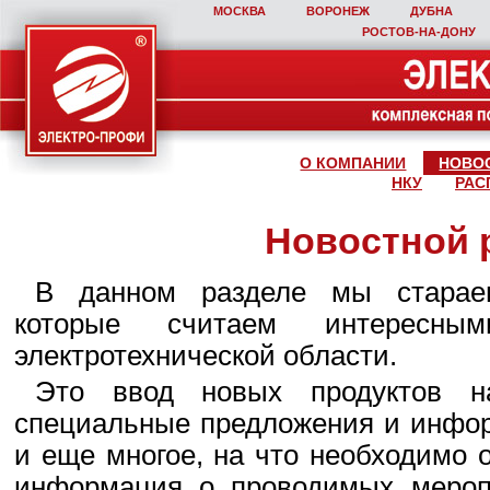
МОСКВА
ВОРОНЕЖ
ДУБНА
РОСТОВ‑НА‑ДОНУ
О КОМПАНИИ
НОВО
НКУ
РАС
Новостной 
В данном разделе мы стараем
которые считаем интересны
электротехнической области.
Это ввод новых продуктов н
специальные предложения и инфор
и еще многое, на что необходимо 
информация о проводимых мероп