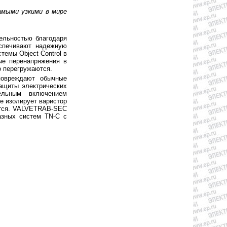
мыми узкими в мире
ельностью благодаря
еспечивают надежную
емы Object Control в
ые перенапряжения в
о перегружаются.
повреждают обычные
защиты электрических
ельным включением
е изолирует варистор
яется. VALVETRAB-SEC
азных систем TN-C с