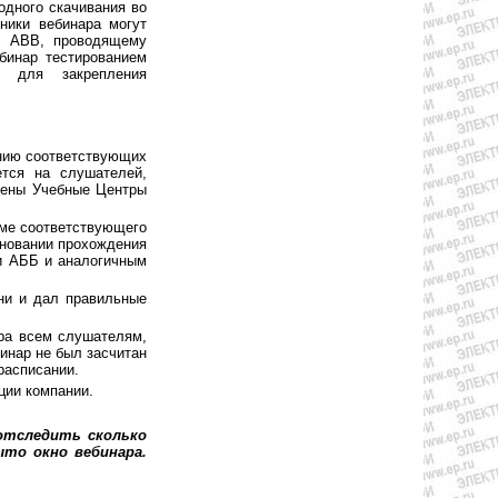
одного скачивания во
ники вебинара могут
у ABB, проводящему
бинар тестированием
у для закрепления
ению соответствующих
ется на слушателей,
жены Учебные Центры
еме соответствующего
сновании прохождения
и АББ и аналогичным
ни и дал правильные
ара всем слушателям,
инар не был засчитан
расписании.
ции компании.
отследить сколько
то окно вебинара.