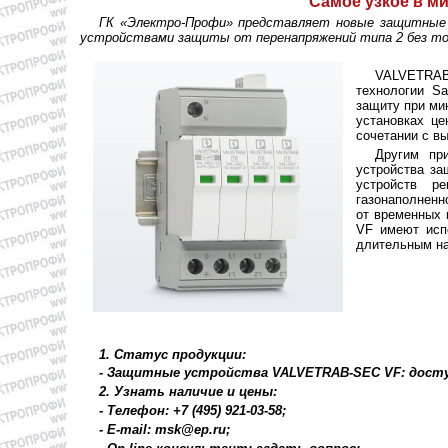
Самое узкое в м
ГК «Электро-Профи» представляет новые защитные 
устройствами защиты от перенапряжений типа 2 без ток
VALVETRAB
технологии Sa
защиту при ми
установках це
сочетании с в
Другим пр
устройства за
устройств р
газонаполненн
от временных 
VF имеют исп
длительным на
1. Статус продукции:
- Защитные устройства VALVETRAB-SEC VF: досту
2. Узнать наличие и цены:
- Телефон: +7 (495) 921-03-58;
- E-mail: msk@ep.ru;