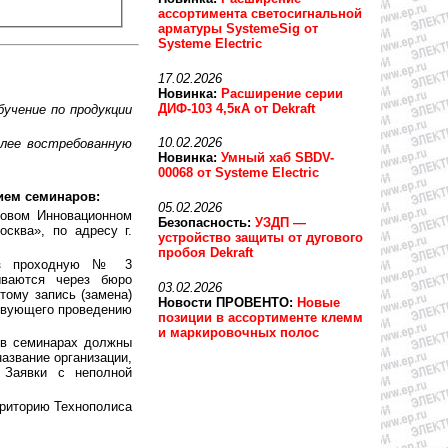
ассортимента светосигнальной
арматуры SystemeSig от
Systeme Electric
17.02.2026
Новинка:
Расширение серии
ДИФ-103 4,5кА от Dekraft
учение по продукции
10.02.2026
олее востребованную
Новинка:
Умный хаб SBDV-
00068 от Systeme Electric
ием семинаров:
05.02.2026
новом Инновационном
Безопасность:
УЗДП —
сква», по адресу г.
устройство защиты от дугового
пробоя Dekraft
рез проходную № 3
ываются через бюро
03.02.2026
тому запись (замена)
Новости ПРОВЕНТО:
Новые
ствующего проведению
позиции в ассортименте клемм
и маркировочных полос
е в семинарах должны
азвание организации,
 Заявки с неполной
рриторию Технополиса