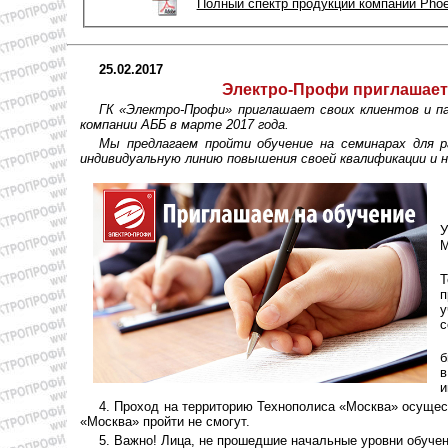
Полный спектр продукции компании Phoe
25.02.2017
Электро-Профи приглашает 
ГК «Электро-Профи» приглашает своих клиентов и па
компании АББ в марте 2017 года.
Мы предлагаем пройти обучение на семинарах для р
индивидуальную линию повышения своей квалификации и 
У
М
Т
п
у
с
б
в
и
4. Проход на территорию Технополиса «Москва» осущес
«Москва» пройти не смогут.
5. Важно! Лица, не прошедшие начальные уровни обуче