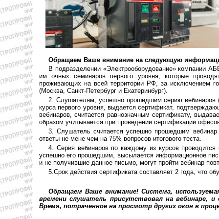
Обращаем Ваше внимание на следующую информац
В подразделении «Электрооборудование» компании АББ
им очных семинаров первого уровня, которые проводя
проживающих на всей территории РФ, за исключением г
(Москва, Санкт-Петербург и Екатеринбург).
2. Слушателям, успешно прошедшим серию вебинаров (в
курса первого уровня, выдается сертификат, подтверждаю
вебинаров, считается равнозначным сертификату, выдав
образом учитывается при проведении сертификации офисов
3. Слушатель считается успешно прошедшим вебинар 
ответы не мене чем на 75% вопросов итогового теста.
4. Серия вебинаров по каждому из курсов проводится
успешно его прошедшим, высылается информационное пись
и не получившие данное письмо, могут пройти вебинар повт
5.Срок действия сертификата составляет 2 года, что о
Обращаем Ваше внимание! Cистема, используема
времени слушатель присутствовал на вебинаре, и
Время, потраченное на просмотр других окон в проце