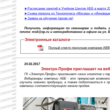
►Расписание занятий в Учебном Центре АББ в марте 20
►Схема проезда до Технополиса «Москва» и «Инноваци
►Заявка на обучение (архив rar)
Получить информацию по семинарам и подать зая
почте: msk@ep.ru и непосредственно в офисе на ул. Ба
Электронные каталоги
Полный спектр продукции компании ABB
24.02.2017
Электро-Профи приглашает на ве
ГК «Электро-Профи» приглашает своих клиентов и пар
Вебиранары компании AББ - это прекрасная возможн
изучить новинки продукции, а также подготовиться к 
кампании соответствующего канала продаж.