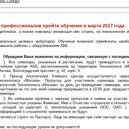
nix Contact
профессионалов пройти обучение в марте 2017 года
ртнеров, а также компании желающие ими стать, на техническое об
азличные целевых аудиторий. Обучение позволит определить наиб
навыков работы с оборудованием АББ.
Обращаем Ваше внимание на информацию, связанную с посещен
1. Все семинары, указанные в расписании, будут проводиться в 
чебном Центре АББ, расположенном на территории Технополиса «Мо
осква, Волгоградский проспект д. 42, корп. 5.
2. Проход посетителей Учебного Центра осуществляется че
ехнополиса «Москва». Пропуска для участников семинара заказ
ропусков Технополиса «Москва» за день до проведения семинара, поэ
частников на тот или иной семинар прекращается в 10.00 дня, предше
еминара.
3. Во избежание проблем с заказом пропусков в заявке на участи
ыть полностью указаны Фамилия, Имя и Отчество слушателя и полное н
 которой он работает (с обязательным указанием ООО, ОАО…).
нформацией о слушателях приниматься не будут.
твляется строго по Паспорту. Лица не имеющие при себе паспорт на те
ния, на последующие уровни не допускаются!