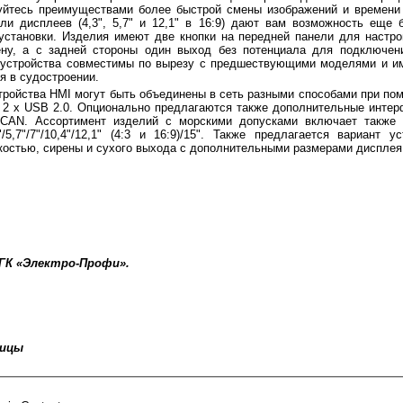
уйтесь преимуществами более быстрой смены изображений и времени 
ли дисплеев (4,3", 5,7" и 12,1" в 16:9) дают вам возможность еще
установки. Изделия имеют две кнопки на передней панели для настро
ну, а с задней стороны один выход без потенциала для подключен
 устройства совместимы по вырезу с предшествующими моделями и и
я в судостроении.
тройства HMI могут быть объединены в сеть разными способами при по
и 2 x USB 2.0. Опционально предлагаются также дополнительные интер
CAN. Ассортимент изделий с морскими допусками включает также
"/5,7"/7"/10,4"/12,1" (4:3 и 16:9)/15". Также предлагается вариант у
костью, сирены и сухого выхода с дополнительными размерами дисплея 9
 ГК «Электро-Профи».
ницы