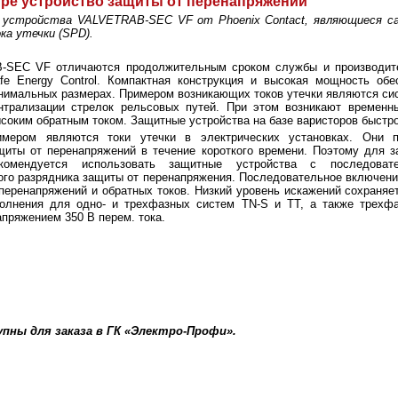
ире устройство защиты от перенапряжений
устройства VALVETRAB-SEC VF от Phoenix Contact, являющиеся са
а утечки (SPD).
-SEC VF отличаются продолжительным сроком службы и производит
fe Energy Control. Компактная конструкция и высокая мощность об
нимальных размерах. Примером возникающих токов утечки являются сист
нтрализации стрелок рельсовых путей. При этом возникают временн
ысоким обратным током. Защитные устройства на базе варисторов быстр
имером являются токи утечки в электрических установках. Они 
щиты от перенапряжений в течение короткого времени. Поэтому для 
екомендуется использовать защитные устройства с последоват
ого разрядника защиты от перенапряжения. Последовательное включени
перенапряжений и обратных токов. Низкий уровень искажений сохран
олнения для одно- и трехфазных систем TN-S и TT, а также трехф
пряжением 350 В перем. тока.
пны для заказа в ГК «Электро-Профи».