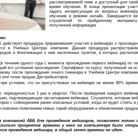
рассматриваемой теме и доступный для своб
время обучения. В конце презентации участ
задать интересующие их вопросы инженер
обучение в режиме онлайн. Завершается ве
слушателей по пройденному материал
полученной информации.
ию:
 действует процедура приравнивания участия в вебинарах к прохожд
тся в Учебных Центрах компании. Данная процедура распространя
ородов и близлежащих к ним населенных пунктов, в которых располо
 течение одного года с момента прохождения первого вебинара) по т
щий его успешное прохождение. Сертификат по курсу, полученный на о
аемому после прохождения очного семинара в Учебном Центре компани
 или точек продаж Дистрибьюторов.
при условии, что он присутствовал на вебинаре не менее 80% време
 с периодичностью 1 раз в квартал. После проведения каждого вебин
мо, подтверждающее засчитывание вебинара. Слушатели, которым веб
орно с соблюдением ранее описанных условий, когда он будет стоять в 
бусловлено появлением новых серий оборудования и обновлением продук
я компанией АББ для проведения вебинаров, позволяет точно 
 сколько процентов времени у него на компьютере было откры
ссе проведения вебинара, в общий зачет времени не идет.