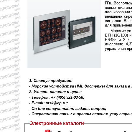
ГГц. Воспольз
новые диагона
планировании 
внешнюю сире
сигналов. Все
для применени
Морские ус
ETH (10/100) 
RS485 и 2 x 
дисплеев: 4,3
управления яр
1. Статус продукции:
- Морские устройства HMI: доступны для заказа в
2. Узнать наличие и цены:
- Телефон: +7 (495) 921-03-58;
- E-mail: msk@ep.ru;
- On-line консультант: задать вопрос;
- Оперативная связь: в правом верхнем углу стра
Электронные каталоги