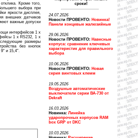
отклика. Кроме того,
сроки!
 большего выбора при
йки яркости дисплея,
24.07.2026
ия внешних датчиков
Новости ПРОВЕНТО:
Новинка!
меют важные допуски
Панели концевые жалюзийные
мощи интерфейсов 1 x
29.06.2026
фейсы 1 x RS232, 1 x
Новости ПРОВЕНТО:
Навесные
 следующие размеры
корпуса: сравнение ключевых
стройства без кнопок
характеристик для правильного
" и 15,4".
выбора
10.06.2026
Новости ПРОВЕНТО:
Новая
серия винтовых клемм
19.05.2026
Воздушные автоматические
выключатели серии ВА-730 от
Dekraft
16.03.2026
Новинка:
Линейка
ударопрочных корпусов RAM
box GRP от DKC
10.03.2026
Новинка:
Расширение