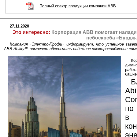
Полный спектр продукции компании ABB
27.11.2020
Это интересно:
Корпорация ABB помогает налади
небоскреба «Бурдж
Компания «Электро-Профи» информирует, что успешное завер
ABB Ability™ помогает обеспечить надежное электроснабжение само
Ко
диагн
работ
башне
Б
Abi
Con
по
в
ко
эн