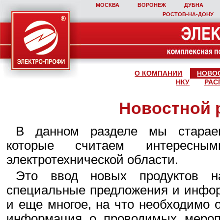
МОСКВА
ВОРОНЕЖ
ДУБНА
РОСТОВ‑НА‑ДОНУ
О КОМПАНИИ
НОВО
НКУ
РАС
Новостной 
В данном разделе мы стараем
которые считаем интересны
электротехнической области.
Это ввод новых продуктов н
специальные предложения и инфор
и еще многое, на что необходимо 
информация о проводимых мероп