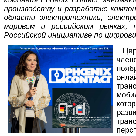
производству и разработке компо
области электротехники, электр
мировом и российском рынках, п
Российской инициативе по цифрови
Це
член
ноя
онла
тра
моби
кото
раз
тран
пер