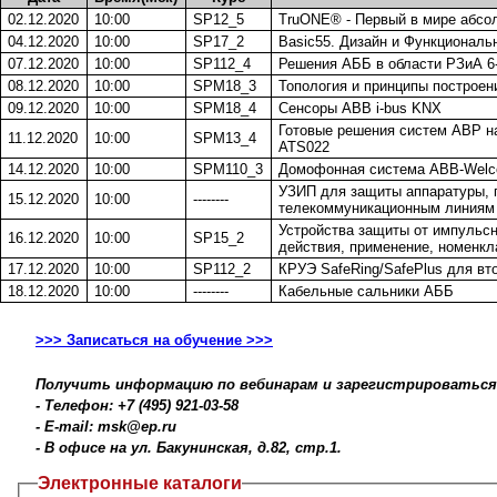
02.12.2020
10:00
SP12_5
TruONE® - Первый в мире абс
04.12.2020
10:00
SP17_2
Basic55. Дизайн и Функциональ
07.12.2020
10:00
SP112_4
Решения АББ в области РЗиА 6
08.12.2020
10:00
SPM18_3
Топология и принципы построен
09.12.2020
10:00
SPM18_4
Сенсоры ABB i-bus KNX
Готовые решения систем АВP н
11.12.2020
10:00
SPM13_4
ATS022
14.12.2020
10:00
SPM110_3
Домофонная система ABB-Welc
УЗИП для защиты аппаратуры,
15.12.2020
10:00
--------
телекоммуникационным линиям
Устройства защиты от импульс
16.12.2020
10:00
SP15_2
действия, применение, номенкл
17.12.2020
10:00
SP112_2
КРУЭ SafeRing/SafePlus для вт
18.12.2020
10:00
--------
Кабельные сальники АББ
>>> Записаться на обучение >>>
Получить информацию по вебинарам и зарегистрироваться
- Телефон: +7 (495) 921-03-58
- E-mail: msk@ep.ru
- В офисе на ул. Бакунинская, д.82, стр.1.
Электронные каталоги