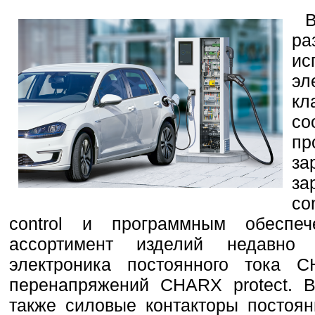
ра
ис
э
к
со
пр
з
за
co
control и программным обесп
ассортимент изделий недавно
электроника постоянного тока
перенапряжений CHARX protect. 
также силовые контакторы постоян